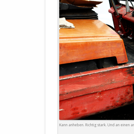
WALDBRONNER SELBSTÄNDIGE
KELTERN V
ZEICHNENDE
ARCHITEKTUR. KUNST. LEBEGUT
HAUS.
BUNDESMIN
VERTEIDIG
ARCHETELEVISION. ARCHE TV –
TERRITORIA
STUDIO.
FÜHRUNGS
CONCERTS
BUNDESWEH
VERFOLGUN
DABEI. BIOLÄDEN.
JOURNALIST
PROZESSEN
HOLZBAU. KERN-ROSSMANITH.
BÜRGERMEI
ROT. GESCHLOSSENER BEREICH.
GEMEINDER
SONJA ZILL
VOR ORT. MICHEL BRÄU.
DIE WAHRE
MENSCHENR
KID – EKE –
Kann anheben. Richtig stark. Und an einen a