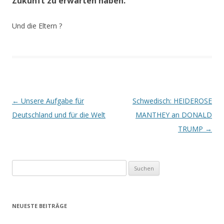
Zukunft zu erwarten haben.
Und die Eltern ?
Beitrags-
←
Unsere Aufgabe für
Schwedisch: HEIDEROSE
Navigation
Deutschland und für die Welt
MANTHEY an DONALD
TRUMP
→
Suchen
nach:
NEUESTE BEITRÄGE