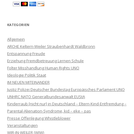
KATEGORIEN
Allgemein
ARCHE Keltern-Weiler Straubenhardt Waldbronn
Entspannung Freude
Erziehung Fremdbetreuung Lernen Schule
Folter Misshandlung Human Rights UNO
Ideologie Politik Staat
IM NEUEN MITEINANDER
Justiz Polizei Deutscher Bundestag Europäisches Parlament UNO
UNHRC NATO Generalbundesanwalt EUStA
Kinderraub [nicht nur] in Deutschland – Eltern-Kind-Entfremdung –
Parental-Alienation-Syndrome, kid – eke – pas
Presse Offenlegung Whistleblower
Veranstaltungen
WIR-IN-WEILER (WIW)