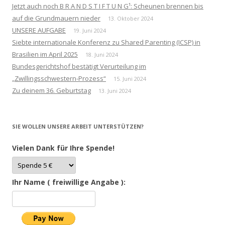
Jetzt auch noch B R A N D S T I F T U N G¹: Scheunen brennen bis
auf die Grundmauern nieder
13. Oktober 2024
UNSERE AUFGABE
19. Juni 2024
Siebte internationale Konferenz zu Shared Parenting (ICSP) in
Brasilien im April 2025
18. Juni 2024
Bundesgerichtshof bestätigt Verurteilung im
„Zwillingsschwestern-Prozess“
15. Juni 2024
Zu deinem 36. Geburtstag
13. Juni 2024
SIE WOLLEN UNSERE ARBEIT UNTERSTÜTZEN?
Vielen Dank für Ihre Spende!
Ihr Name ( freiwillige Angabe ):