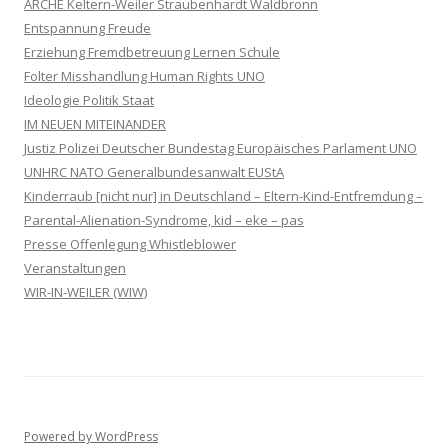
ARCHE Keltern-Weiler Straubenhardt Waldbronn
Entspannung Freude
Erziehung Fremdbetreuung Lernen Schule
Folter Misshandlung Human Rights UNO
Ideologie Politik Staat
IM NEUEN MITEINANDER
Justiz Polizei Deutscher Bundestag Europäisches Parlament UNO
UNHRC NATO Generalbundesanwalt EUStA
Kinderraub [nicht nur] in Deutschland – Eltern-Kind-Entfremdung –
Parental-Alienation-Syndrome, kid – eke – pas
Presse Offenlegung Whistleblower
Veranstaltungen
WIR-IN-WEILER (WIW)
Powered by WordPress