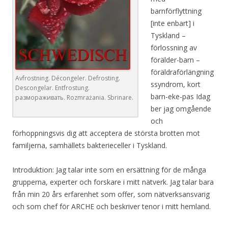
barnförflyttning
[inte enbart] i
Tyskland –
förlossning av
förälder-barn –
föräldraförlängning
Avfrostning. Décongeler. Defrosting.
ssyndrom, kort
Descongelar. Entfrostung.
barn-eke-pas Idag
размораживать. Rozmrażania. Sbrinare.
ber jag omgående
och
förhoppningsvis dig att acceptera de största brotten mot
familjerna, samhällets bakterieceller i Tyskland.
Introduktion: Jag talar inte som en ersättning för de många
grupperna, experter och forskare i mitt nätverk. Jag talar bara
från min 20 års erfarenhet som offer, som nätverksansvarig
och som chef för ARCHE och beskriver tenor i mitt hemland.