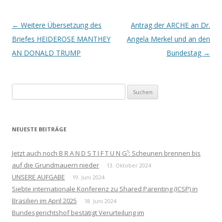
Beitrags-
←
Weitere Übersetzung des
Antrag der ARCHE an Dr.
Navigation
Briefes HEIDEROSE MANTHEY
Angela Merkel und an den
AN DONALD TRUMP
Bundestag
→
Suchen
nach:
NEUESTE BEITRÄGE
Jetzt auch noch B R A N D S T I F T U N G¹: Scheunen brennen bis
auf die Grundmauern nieder
13. Oktober 2024
UNSERE AUFGABE
19. Juni 2024
Siebte internationale Konferenz zu Shared Parenting (ICSP) in
Brasilien im April 2025
18. Juni 2024
Bundesgerichtshof bestätigt Verurteilung im