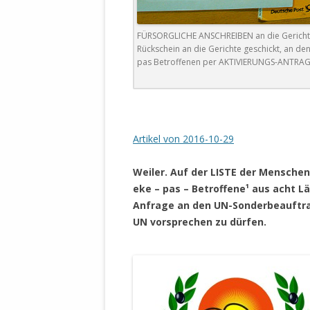
DER EIGENE
ENTFREMDE
FÜRSORGLICHE ANSCHREIBEN an die Gerichte 
STAATLICH 
Rückschein an die Gerichte geschickt, an 
HEILIGE ZE
pas Betroffenen per AKTIVIERUNGS-ANTRAG
BEGINNT !
DER SCHNEE
DEUTSCHE 
Artikel von 2016-10-29
MILITÄR DE
U.A. IN DI
Weiler. Auf der LISTE der Menschenr
DER ARCHE
eke – pas – Betroffene¹ aus acht 
Anfrage an den UN-Sonderbeauftragt
EFFEKTIVE
UN vorsprechen zu dürfen.
REFORM DE
KINDERRAUB
SCHWERT D
REGIERUNG