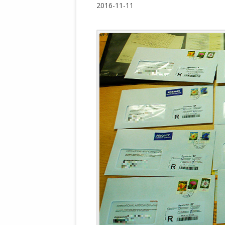
2016-11-11
WALDBRONNER SELBSTÄNDIGE
KELTERN V
ZEICHNENDE
ARCHITEKTUR. KUNST. LEBEGUT
HAUS.
BUNDESMIN
VERTEIDIG
ARCHETELEVISION. ARCHE TV –
TERRITORIA
STUDIO.
FÜHRUNGS
CONCERTS
BUNDESWEH
VERFOLGUN
DABEI. BIOLÄDEN.
JOURNALIST
PROZESSEN
HOLZBAU. KERN-ROSSMANITH.
BÜRGERMEI
ROT. GESCHLOSSENER BEREICH.
GEMEINDER
SONJA ZILL
VOR ORT. MICHEL BRÄU.
DIE WAHRE
MENSCHENR
KID – EKE –