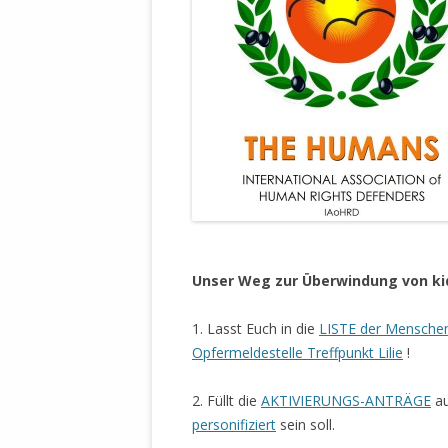
MANTHEY W
DEUTSCHE M
SÄMTLICHE
UND MILIT
DER ALLIIER
EINSCHREIT
ÜBERWINDUN
PAS
MELDUNG A
JURISTENFA
.
LEIPZIG IS
Unser Weg zur Überwindung von kid
NOTWEHR 
1. Lasst Euch in die
LISTE der Menschen
KRIMINALIT
Opfermeldestelle Treffpunkt Lilie
!
IN WEILER, 
DEUTSCHLA
2. Füllt die
AKTIVIERUNGS-ANTRÄGE
au
NORDAMER
personifiziert
sein soll.
OLAF SCHO