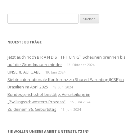
Suchen
nach:
NEUESTE BEITRÄGE
Jetzt auch noch B R A N D S T I F T U N G¹: Scheunen brennen bis
auf die Grundmauern nieder
13. Oktober 2024
UNSERE AUFGABE
19. Juni 2024
Siebte internationale Konferenz zu Shared Parenting (ICSP) in
Brasilien im April 2025
18. Juni 2024
Bundesgerichtshof bestätigt Verurteilung im
„Zwillingsschwestern-Prozess“
15. Juni 2024
Zu deinem 36. Geburtstag
13. Juni 2024
SIE WOLLEN UNSERE ARBEIT UNTERSTÜTZEN?