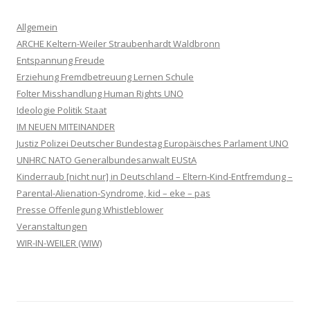
Allgemein
ARCHE Keltern-Weiler Straubenhardt Waldbronn
Entspannung Freude
Erziehung Fremdbetreuung Lernen Schule
Folter Misshandlung Human Rights UNO
Ideologie Politik Staat
IM NEUEN MITEINANDER
Justiz Polizei Deutscher Bundestag Europäisches Parlament UNO
UNHRC NATO Generalbundesanwalt EUStA
Kinderraub [nicht nur] in Deutschland – Eltern-Kind-Entfremdung –
Parental-Alienation-Syndrome, kid – eke – pas
Presse Offenlegung Whistleblower
Veranstaltungen
WIR-IN-WEILER (WIW)