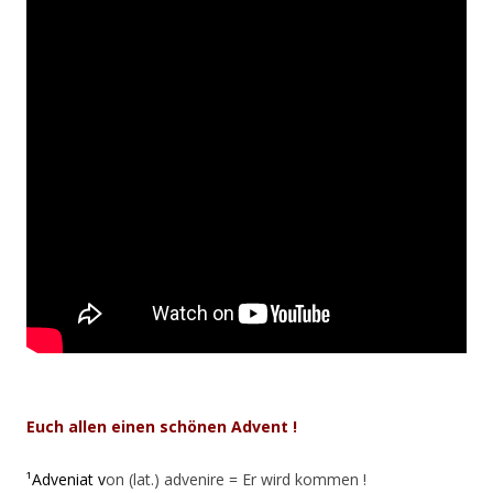
Euch allen einen schönen Advent !
¹Adveniat v
on (lat.) advenire = Er wird kommen !