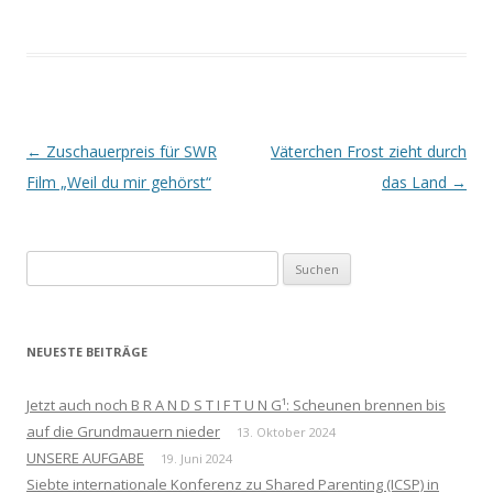
Beitrags-
←
Zuschauerpreis für SWR
Väterchen Frost zieht durch
Navigation
Film „Weil du mir gehörst“
das Land
→
Suchen
nach:
NEUESTE BEITRÄGE
Jetzt auch noch B R A N D S T I F T U N G¹: Scheunen brennen bis
auf die Grundmauern nieder
13. Oktober 2024
UNSERE AUFGABE
19. Juni 2024
Siebte internationale Konferenz zu Shared Parenting (ICSP) in