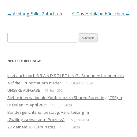
Beitrags-
←
Achtung Falle: Gutachten
Y. Das Hellblaue Häuschen
→
Navigation
Suchen
nach:
NEUESTE BEITRÄGE
Jetzt auch noch B R A N D S T I F T U N G¹: Scheunen brennen bis
auf die Grundmauern nieder
13. Oktober 2024
UNSERE AUFGABE
19. Juni 2024
Siebte internationale Konferenz zu Shared Parenting (ICSP) in
Brasilien im April 2025
18. Juni 2024
Bundesgerichtshof bestätigt Verurteilung im
„Zwillingsschwestern-Prozess“
15. Juni 2024
Zu deinem 36. Geburtstag
13. Juni 2024