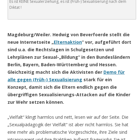
Es ist KEINE Sexualerziehung, es ist (Früh-) Sexualisierung nach dem
Diktat !
.
Magdeburg/Weiler. Hedwig von Beverfoerde stellt die
neue Internetseite „
Elternaktion
“ vor, aufgeführt dort
sind u.a. die Rechtslagen in Schulgesetzen und
Lehrplänen zur Sexual-„Bildung“ in den Bundesländern
Berlin, Bayern, Baden-Württemberg und Hessen.
Gleichzeitig macht sich die Aktivisten der
Demo für
alle gegen (Früh-) Sexualisierung
stark für ein
Konzept, damit sich die Eltern endlich gegen die
übergriffigen Sexualisierungs-Attacken auf die Kinder
zur Wehr setzen können.
„Vielfalt“ klingt harmlos und nett, lesen wir auf der Seite. Die
„Sexualpädagogik der Vielfalt“ ist aber nicht harmlos. Sie hat
eine mehr als problematische Vorgeschichte, ihre Ziele sind
intransparent und ihre Praktiken äußerst fragwürdig. Sie ist