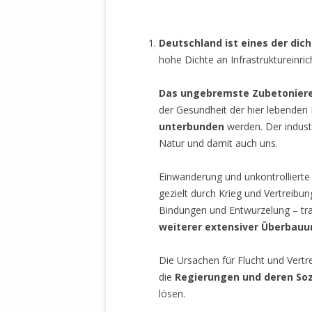
.
STATUTEN 
A/HRC/43/4
Deutschland ist eines der dic
EIGENE VOLK
hohe Dichte an Infrastruktureinri
OLAF SCHOL
AUFGEFORD
Das ungebremste Zubetonier
MISSBRÄUC
der Gesundheit der hier lebende
EXKLUSIONS
unterbunden
werden. Der industr
KANTE ZEI
Natur und damit auch uns.
WELTWEITE
Einwanderung und unkontrolliert
WAHREN VE
gezielt durch Krieg und Vertreibun
– EKE – PAS
Bindungen und Entwurzelung – tra
AUFKLÄRUN
weiterer extensiver Überbauu
MÖRDERMAIL
MEINE SÖH
Die Ursachen für Flucht und Vertr
UND FALK-G
die
Regierungen und deren Sozi
lösen.