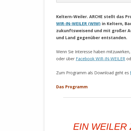
DER EIGENE
.
ENTFREMDE
Keltern-Weiler. ARCHE stellt das
STAATLICH 
WIR-IN-WEILER (WIW)
in Keltern, B
HEILIGE ZE
zukunftsweisend und mit großer A
BEGINNT !
und Land gegenüber entstanden.
DER SCHNEE
Wenn Sie Interesse haben mitzuwirken,
DEUTSCHE 
oder über
Facebook WIR-IN-WEILER
od
MILITÄR DE
U.A. IN DI
Zum Programm als Download geht es
DER ARCHE
Das Programm
EFFEKTIVE
REFORM DE
KINDERRAUB
SCHWERT D
REGIERUNG
EIN WEILER