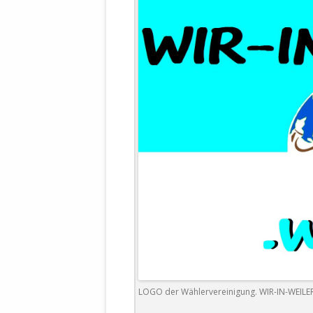
WALDBRONNER SELBSTÄNDIGE
KELTERN V
ZEICHNENDE
ARCHITEKTUR. KUNST. LEBEGUT
HAUS.
BUNDESMIN
VERTEIDIG
ARCHETELEVISION. ARCHE TV –
TERRITORIA
STUDIO.
FÜHRUNGS
CONCERTS
BUNDESWEH
VERFOLGUN
DABEI. BIOLÄDEN.
JOURNALIST
PROZESSEN
HOLZBAU. KERN-ROSSMANITH.
BÜRGERMEI
ROT. GESCHLOSSENER BEREICH.
GEMEINDER
SONJA ZILL
VOR ORT. MICHEL BRÄU.
DIE WAHRE
MENSCHENR
KID – EKE –
LOGO der Wählervereinigung. WIR-IN-WEILER