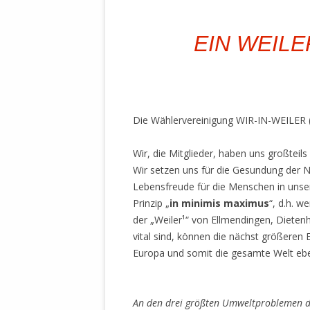
MANTHEY W
DEUTSCHE M
EIN WEIL
SÄMTLICHE
UND MILIT
DER ALLIIER
EINSCHREIT
ÜBERWINDUN
Die Wählervereinigung WIR-IN-WEILER (
PAS
MELDUNG A
Wir, die Mitglieder, haben uns großteil
JURISTENFA
Wir setzen uns für die Gesundung der N
LEIPZIG IS
Lebensfreude für die Menschen in unser
Prinzip „
in minimis maximus
“, d.h. w
NOTWEHR 
der „Weiler¹“ von Ellmendingen, Dieten
KRIMINALIT
vital sind, können die nächst größeren
IN WEILER, 
Europa und somit die gesamte Welt ebe
DEUTSCHLA
NORDAMER
.
An den drei größten Umweltproblemen der
OLAF SCHO