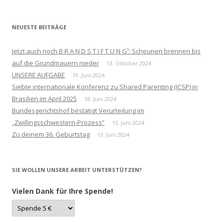
NEUESTE BEITRÄGE
Jetzt auch noch B R A N D S T I F T U N G¹: Scheunen brennen bis
auf die Grundmauern nieder
13. Oktober 2024
UNSERE AUFGABE
19. Juni 2024
Siebte internationale Konferenz zu Shared Parenting (ICSP) in
Brasilien im April 2025
18. Juni 2024
Bundesgerichtshof bestätigt Verurteilung im
„Zwillingsschwestern-Prozess“
15. Juni 2024
Zu deinem 36. Geburtstag
13. Juni 2024
SIE WOLLEN UNSERE ARBEIT UNTERSTÜTZEN?
Vielen Dank für Ihre Spende!