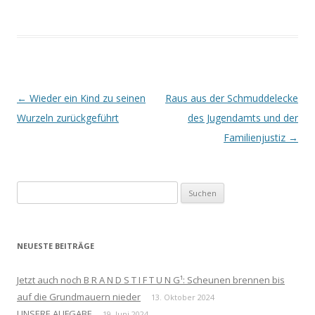
Beitrags-
←
Wieder ein Kind zu seinen
Raus aus der Schmuddelecke
Navigation
Wurzeln zurückgeführt
des Jugendamts und der
Familienjustiz
→
Suchen
nach:
NEUESTE BEITRÄGE
Jetzt auch noch B R A N D S T I F T U N G¹: Scheunen brennen bis
auf die Grundmauern nieder
13. Oktober 2024
UNSERE AUFGABE
19. Juni 2024