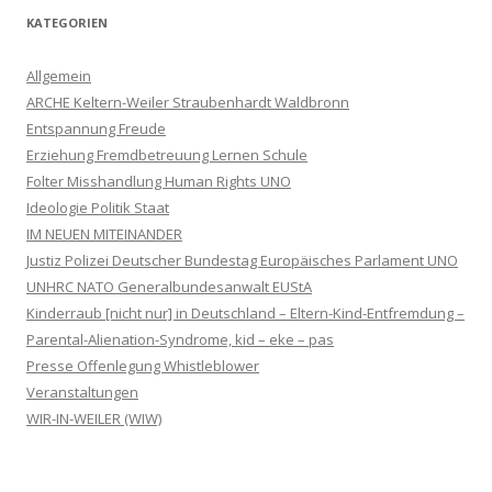
KATEGORIEN
Allgemein
ARCHE Keltern-Weiler Straubenhardt Waldbronn
Entspannung Freude
Erziehung Fremdbetreuung Lernen Schule
Folter Misshandlung Human Rights UNO
Ideologie Politik Staat
IM NEUEN MITEINANDER
Justiz Polizei Deutscher Bundestag Europäisches Parlament UNO
UNHRC NATO Generalbundesanwalt EUStA
Kinderraub [nicht nur] in Deutschland – Eltern-Kind-Entfremdung –
Parental-Alienation-Syndrome, kid – eke – pas
Presse Offenlegung Whistleblower
Veranstaltungen
WIR-IN-WEILER (WIW)