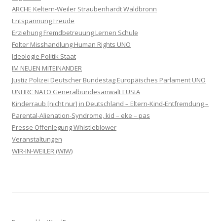
ARCHE Keltern-Weiler Straubenhardt Waldbronn
Entspannung Freude
Erziehung Fremdbetreuung Lernen Schule
Folter Misshandlung Human Rights UNO
Ideologie Politik Staat
IM NEUEN MITEINANDER
Justiz Polizei Deutscher Bundestag Europäisches Parlament UNO
UNHRC NATO Generalbundesanwalt EUStA
Kinderraub [nicht nur] in Deutschland – Eltern-Kind-Entfremdung –
Parental-Alienation-Syndrome, kid – eke – pas
Presse Offenlegung Whistleblower
Veranstaltungen
WIR-IN-WEILER (WIW)