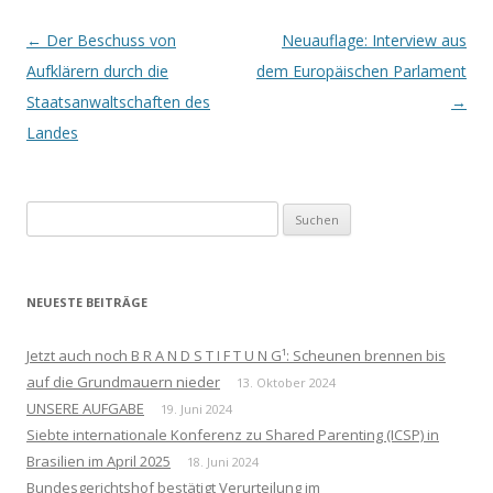
Beitrags-
←
Der Beschuss von
Neuauflage: Interview aus
Navigation
Aufklärern durch die
dem Europäischen Parlament
Staatsanwaltschaften des
→
Landes
Suchen
nach:
NEUESTE BEITRÄGE
Jetzt auch noch B R A N D S T I F T U N G¹: Scheunen brennen bis
auf die Grundmauern nieder
13. Oktober 2024
UNSERE AUFGABE
19. Juni 2024
Siebte internationale Konferenz zu Shared Parenting (ICSP) in
Brasilien im April 2025
18. Juni 2024
Bundesgerichtshof bestätigt Verurteilung im