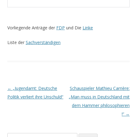
Vorliegende Anträge der
FDP
und Die
Linke
Liste der
Sachverständigen
Beitrags-
←
„Jugendamt: Deutsche
Schauspieler Mathieu Carrière:
Navigation
Politik verliert ihre Unschuld“
„Man muss in Deutschland mit
dem Hammer philosophieren
!“
→
Suchen