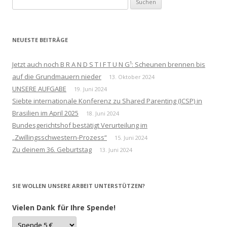
nach:
NEUESTE BEITRÄGE
Jetzt auch noch B R A N D S T I F T U N G¹: Scheunen brennen bis
auf die Grundmauern nieder
13. Oktober 2024
UNSERE AUFGABE
19. Juni 2024
Siebte internationale Konferenz zu Shared Parenting (ICSP) in
Brasilien im April 2025
18. Juni 2024
Bundesgerichtshof bestätigt Verurteilung im
„Zwillingsschwestern-Prozess“
15. Juni 2024
Zu deinem 36. Geburtstag
13. Juni 2024
SIE WOLLEN UNSERE ARBEIT UNTERSTÜTZEN?
Vielen Dank für Ihre Spende!