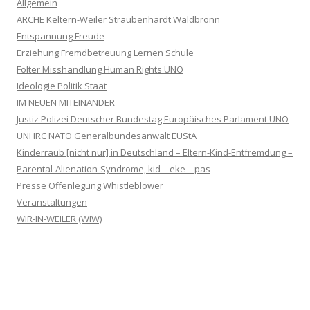
Allgemein
ARCHE Keltern-Weiler Straubenhardt Waldbronn
Entspannung Freude
Erziehung Fremdbetreuung Lernen Schule
Folter Misshandlung Human Rights UNO
Ideologie Politik Staat
IM NEUEN MITEINANDER
Justiz Polizei Deutscher Bundestag Europäisches Parlament UNO
UNHRC NATO Generalbundesanwalt EUStA
Kinderraub [nicht nur] in Deutschland – Eltern-Kind-Entfremdung –
Parental-Alienation-Syndrome, kid – eke – pas
Presse Offenlegung Whistleblower
Veranstaltungen
WIR-IN-WEILER (WIW)