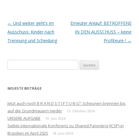
Beitrags-
←
Und weiter geht’s im
Erneuter Anlauf: BETROFFENE
Navigation
Ausschuss: Kinder nach
IN DEN AUSSCHUSS – keine
Trennung und Scheidung
Profiteure !
→
Suchen
nach:
NEUESTE BEITRÄGE
Jetzt auch noch B R A N D S T I F T U N G¹: Scheunen brennen bis
auf die Grundmauern nieder
13. Oktober 2024
UNSERE AUFGABE
19. Juni 2024
Siebte internationale Konferenz zu Shared Parenting (ICSP) in
Brasilien im April 2025
18. Juni 2024