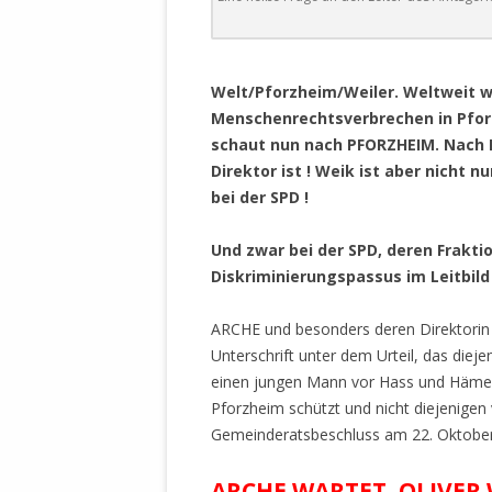
DER EIGENE
ENTFREMDE
STAATLICH 
.
HEILIGE ZE
Welt/Pforzheim/Weiler. Weltweit w
BEGINNT !
Menschenrechtsverbrechen in Pfor
schaut nun nach PFORZHEIM. Nach P
DER SCHNEE
Direktor ist ! Weik ist aber nicht 
bei der SPD !
DEUTSCHE 
MILITÄR DE
Und zwar bei der SPD, deren Frakti
U.A. IN DI
Diskriminierungspassus im Leitbild
DER ARCHE
ARCHE und besonders deren Direktorin 
EFFEKTIVE
Unterschrift unter dem Urteil, das diejen
REFORM DE
einen jungen Mann vor Hass und Häme 
KINDERRAUB
Pforzheim schützt und nicht diejenigen
SCHWERT D
Gemeinderatsbeschluss am 22. Oktober 2
REGIERUNG
ARCHE WARTET, OLIVER 