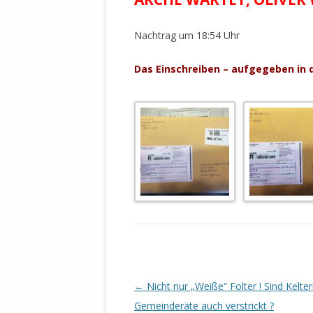
MANTHEY W
DEUTSCHE M
Nachtrag um 18:54 Uhr
SÄMTLICHE
UND MILIT
Das Einschreiben – aufgegeben in d
DER ALLIIER
EINSCHREIT
ÜBERWINDUN
PAS
MELDUNG A
JURISTENFA
LEIPZIG IS
NOTWEHR 
KRIMINALIT
IN WEILER, 
DEUTSCHLA
NORDAMER
Beitrags-
←
Nicht nur „Weiße“ Folter ! Sind Kelte
Navigation
Gemeinderäte auch verstrickt ?
OLAF SCHO