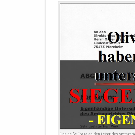
WALDBRONNER SELBSTÄNDIGE
KELTERN V
ZEICHNENDE
ARCHITEKTUR. KUNST. LEBEGUT
HAUS.
BUNDESMIN
VERTEIDIG
ARCHETELEVISION. ARCHE TV –
TERRITORIA
STUDIO.
FÜHRUNGS
CONCERTS
BUNDESWEH
VERFOLGUN
DABEI. BIOLÄDEN.
JOURNALIST
PROZESSEN
HOLZBAU. KERN-ROSSMANITH.
BÜRGERMEI
ROT. GESCHLOSSENER BEREICH.
GEMEINDER
SONJA ZILL
VOR ORT. MICHEL BRÄU.
DIE WAHRE
MENSCHENR
KID – EKE –
Eine heiße Frage an den Leiter des Amtsgeri