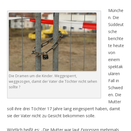
Münche
n. Die
Süddeut
sche
berichte
te heute
von
einem
spektak
ulären
Die Dramen um die Kinder. Weggesperrt,
Fall in
weggezogen, damit der Vater die Töchter nicht sehen
sollte ?
Schwed
en. Die
Mutter
soll ihre drei Töchter 17 Jahre lang eingesperrt haben, damit
sie der Vater nicht zu Gesicht bekommen solle.
Wörtlich heißt es: „Die Mutter war laut
Expressen
mehrmals