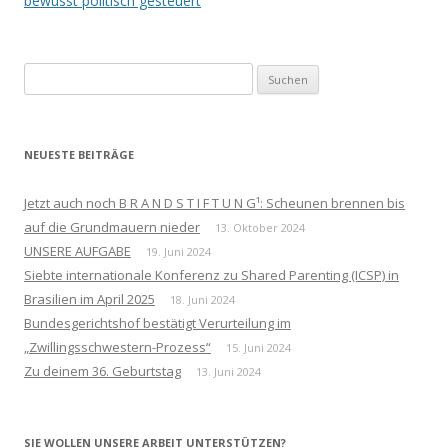
bewusst politisch gesteuert
Suchen
nach:
NEUESTE BEITRÄGE
Jetzt auch noch B R A N D S T I F T U N G¹: Scheunen brennen bis
auf die Grundmauern nieder
13. Oktober 2024
UNSERE AUFGABE
19. Juni 2024
Siebte internationale Konferenz zu Shared Parenting (ICSP) in
Brasilien im April 2025
18. Juni 2024
Bundesgerichtshof bestätigt Verurteilung im
„Zwillingsschwestern-Prozess“
15. Juni 2024
Zu deinem 36. Geburtstag
13. Juni 2024
SIE WOLLEN UNSERE ARBEIT UNTERSTÜTZEN?