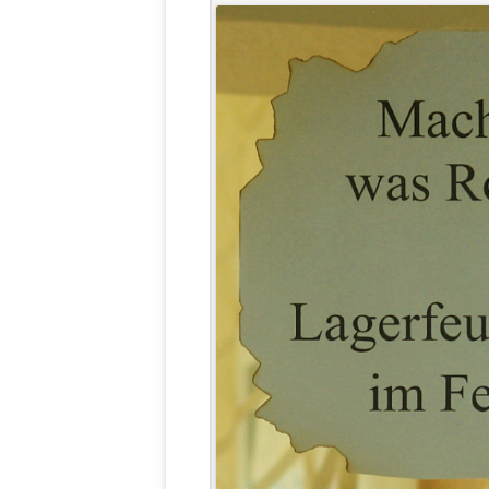
WALDBRONNER SELBSTÄNDIGE
KELTERN V
ZEICHNENDE
ARCHITEKTUR. KUNST. LEBEGUT
HAUS.
BUNDESMIN
VERTEIDIG
ARCHETELEVISION. ARCHE TV –
TERRITORIA
STUDIO.
FÜHRUNGS
CONCERTS
BUNDESWEH
VERFOLGUN
DABEI. BIOLÄDEN.
JOURNALIST
PROZESSEN
HOLZBAU. KERN-ROSSMANITH.
BÜRGERMEI
ROT. GESCHLOSSENER BEREICH.
GEMEINDER
SONJA ZILL
VOR ORT. MICHEL BRÄU.
DIE WAHRE
MENSCHENR
KID – EKE –