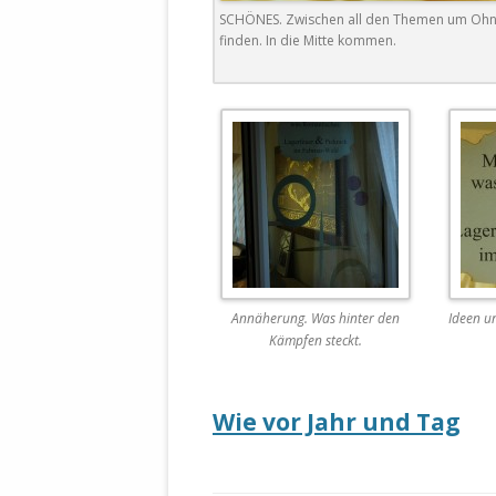
DER EIGENE
SCHÖNES. Zwischen all den Themen um Ohn
ENTFREMDE
finden. In die Mitte kommen.
STAATLICH 
HEILIGE ZE
BEGINNT !
DER SCHNEE
DEUTSCHE 
MILITÄR DE
U.A. IN DI
DER ARCHE
Annäherung. Was hinter den
Ideen u
EFFEKTIVE
Kämpfen steckt.
REFORM DE
KINDERRAUB
Wie vor Jahr und Tag
SCHWERT D
REGIERUNG