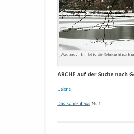
STATUTEN 
A/HRC/43/4
EIGENE VOLK
OLAF SCHOL
AUFGEFORD
MISSBRÄUC
EXKLUSIONS
„Was uns verbindet ist die Sehnsucht nach u
KANTE ZEI
WELTWEITE
ARCHE auf der Suche nach G
WAHREN VE
– EKE – PAS
Galerie
AUFKLÄRUN
MÖRDERMAIL
Das Sonnenhaus
Nr. 1
MEINE SÖH
UND FALK-G