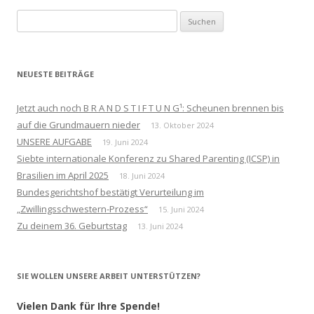
Suchen
nach:
NEUESTE BEITRÄGE
Jetzt auch noch B R A N D S T I F T U N G¹: Scheunen brennen bis
auf die Grundmauern nieder
13. Oktober 2024
UNSERE AUFGABE
19. Juni 2024
Siebte internationale Konferenz zu Shared Parenting (ICSP) in
Brasilien im April 2025
18. Juni 2024
Bundesgerichtshof bestätigt Verurteilung im
„Zwillingsschwestern-Prozess“
15. Juni 2024
Zu deinem 36. Geburtstag
13. Juni 2024
SIE WOLLEN UNSERE ARBEIT UNTERSTÜTZEN?
Vielen Dank für Ihre Spende!