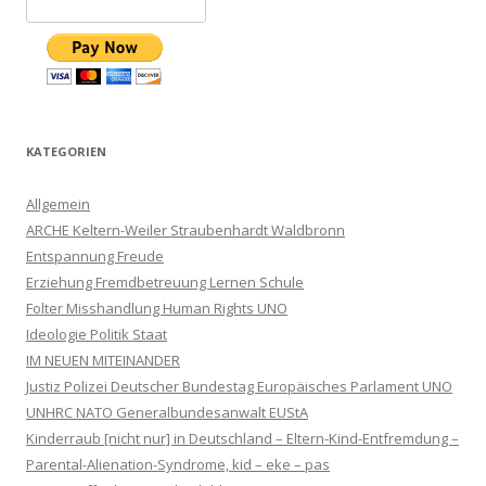
KATEGORIEN
Allgemein
ARCHE Keltern-Weiler Straubenhardt Waldbronn
Entspannung Freude
Erziehung Fremdbetreuung Lernen Schule
Folter Misshandlung Human Rights UNO
Ideologie Politik Staat
IM NEUEN MITEINANDER
Justiz Polizei Deutscher Bundestag Europäisches Parlament UNO
UNHRC NATO Generalbundesanwalt EUStA
Kinderraub [nicht nur] in Deutschland – Eltern-Kind-Entfremdung –
Parental-Alienation-Syndrome, kid – eke – pas