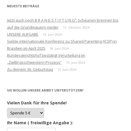
NEUESTE BEITRÄGE
Jetzt auch noch B R A N D S T I F T U N G¹: Scheunen brennen bis
auf die Grundmauern nieder
13. Oktober 2024
UNSERE AUFGABE
19. Juni 2024
Siebte internationale Konferenz zu Shared Parenting (ICSP) in
Brasilien im April 2025
18. Juni 2024
Bundesgerichtshof bestätigt Verurteilung im
„Zwillingsschwestern-Prozess“
15. Juni 2024
Zu deinem 36. Geburtstag
13. Juni 2024
SIE WOLLEN UNSERE ARBEIT UNTERSTÜTZEN?
Vielen Dank für Ihre Spende!
Ihr Name ( freiwillige Angabe ):