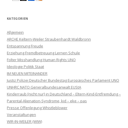
KATEGORIEN
Allgemein
ARCHE Keltern-Weiler Straubenhardt Waldbronn
Entspannung Freude
Erziehung Fremdbetreuung Lernen Schule
Folter Misshandlung Human Rights UNO
Ideologie Politik Staat
IM NEUEN MITEINANDER
Justiz Polizei Deutscher Bundestag Europäisches Parlament UNO
UNHRC NATO Generalbundesanwalt EUStA
Kinderraub [nicht nur] in Deutschland – Eltern-Kind-Entfremdung –
Parental-Alienation-Syndrome, kid – eke – pas
Presse Offenlegung Whistleblower
Veranstaltungen
WIR-IN-WEILER (WIW)