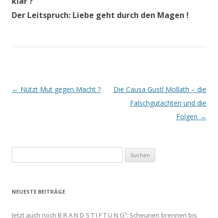
klar ?
Der Leitspruch: Liebe geht durch den Magen !
Beitrags-
←
Nützt Mut gegen Macht ?
Die Causa Gustl Mollath – die
Navigation
Falschgutachten und die
Folgen
→
Suchen
nach:
NEUESTE BEITRÄGE
Jetzt auch noch B R A N D S T I F T U N G¹: Scheunen brennen bis