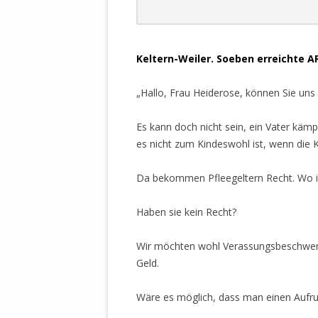
DER EIGENE
ENTFREMDE
STAATLICH 
.
HEILIGE ZE
Keltern-Weiler. Soeben erreichte A
BEGINNT !
„Hallo, Frau Heiderose, können Sie uns 
DER SCHNEE
Es kann doch nicht sein, ein Vater kämp
DEUTSCHE 
es nicht zum Kindeswohl ist, wenn die 
MILITÄR DE
U.A. IN DI
Da bekommen Pfleegeltern Recht. Wo is
DER ARCHE
Haben sie kein Recht?
EFFEKTIVE
REFORM DE
Wir möchten wohl Verassungsbeschwerde
KINDERRAUB
Geld.
SCHWERT D
REGIERUNG
Wäre es möglich, dass man einen Aufr