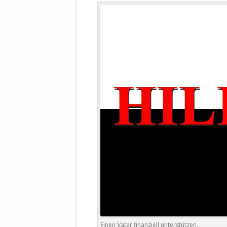
WALDBRONNER SELBSTÄNDIGE
KELTERN V
ZEICHNENDE
ARCHITEKTUR. KUNST. LEBEGUT
HAUS.
BUNDESMIN
VERTEIDIG
ARCHETELEVISION. ARCHE TV –
TERRITORIA
STUDIO.
FÜHRUNGS
CONCERTS
BUNDESWEH
VERFOLGUN
DABEI. BIOLÄDEN.
JOURNALIST
PROZESSEN
HOLZBAU. KERN-ROSSMANITH.
BÜRGERMEI
ROT. GESCHLOSSENER BEREICH.
GEMEINDER
SONJA ZILL
VOR ORT. MICHEL BRÄU.
DIE WAHRE
MENSCHENR
KID – EKE –
Einen Vater finanziell unterstützen.