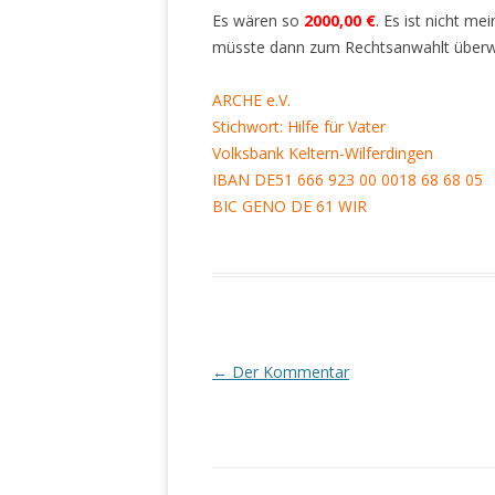
MANTHEY W
Es wären so
2000,00 €
. Es ist nicht me
DEUTSCHE M
müsste dann zum Rechtsanwahlt überwies
SÄMTLICHE
UND MILIT
ARCHE e.V.
DER ALLIIER
Stichwort: Hilfe für Vater
EINSCHREIT
Volksbank Keltern-Wilferdingen
ÜBERWINDUN
IBAN DE51 666 923 00 0018 68 68 05
PAS
BIC GENO DE 61 WIR
MELDUNG A
JURISTENFA
LEIPZIG IS
NOTWEHR 
KRIMINALIT
Beitrags-
←
Der Kommentar
IN WEILER, 
Navigation
DEUTSCHLA
NORDAMER
OLAF SCHO