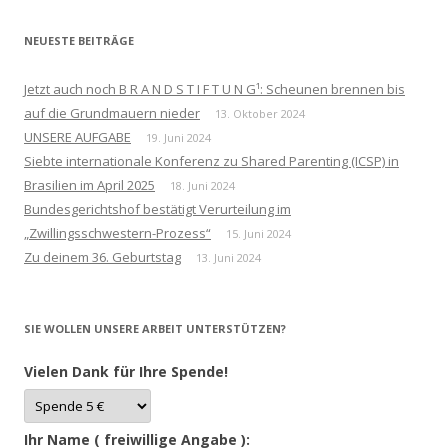
NEUESTE BEITRÄGE
Jetzt auch noch B R A N D S T I F T U N G¹: Scheunen brennen bis
auf die Grundmauern nieder
13. Oktober 2024
UNSERE AUFGABE
19. Juni 2024
Siebte internationale Konferenz zu Shared Parenting (ICSP) in
Brasilien im April 2025
18. Juni 2024
Bundesgerichtshof bestätigt Verurteilung im
„Zwillingsschwestern-Prozess“
15. Juni 2024
Zu deinem 36. Geburtstag
13. Juni 2024
SIE WOLLEN UNSERE ARBEIT UNTERSTÜTZEN?
Vielen Dank für Ihre Spende!
Ihr Name ( freiwillige Angabe ):