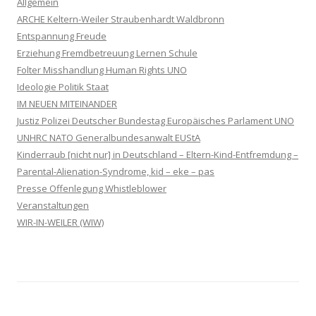
Allgemein
ARCHE Keltern-Weiler Straubenhardt Waldbronn
Entspannung Freude
Erziehung Fremdbetreuung Lernen Schule
Folter Misshandlung Human Rights UNO
Ideologie Politik Staat
IM NEUEN MITEINANDER
Justiz Polizei Deutscher Bundestag Europäisches Parlament UNO
UNHRC NATO Generalbundesanwalt EUStA
Kinderraub [nicht nur] in Deutschland – Eltern-Kind-Entfremdung –
Parental-Alienation-Syndrome, kid – eke – pas
Presse Offenlegung Whistleblower
Veranstaltungen
WIR-IN-WEILER (WIW)