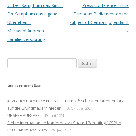
Beitrags-
←
Der Kampf um das Kind –
Press conference in the
Navigation
Ein Kampf um das eigene
European Parliament on the
Überleben –
subject of German Jugendamt
Massenphänomen
→
Familienzerstörung
Suchen
nach:
NEUESTE BEITRÄGE
Jetzt auch noch B R A N D S T I F T U N G¹: Scheunen brennen bis
auf die Grundmauern nieder
13. Oktober 2024
UNSERE AUFGABE
19. Juni 2024
Siebte internationale Konferenz zu Shared Parenting (ICSP) in
Brasilien im April 2025
18. Juni 2024