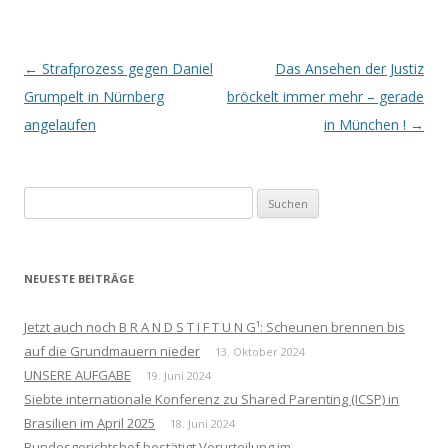
Beitrags-
←
Strafprozess gegen Daniel
Das Ansehen der Justiz
Navigation
Grumpelt in Nürnberg
bröckelt immer mehr – gerade
angelaufen
in München !
→
Suchen
nach:
NEUESTE BEITRÄGE
Jetzt auch noch B R A N D S T I F T U N G¹: Scheunen brennen bis
auf die Grundmauern nieder
13. Oktober 2024
UNSERE AUFGABE
19. Juni 2024
Siebte internationale Konferenz zu Shared Parenting (ICSP) in
Brasilien im April 2025
18. Juni 2024
Bundesgerichtshof bestätigt Verurteilung im