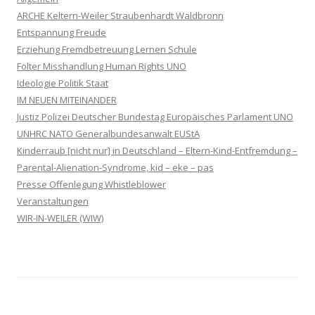
ARCHE Keltern-Weiler Straubenhardt Waldbronn
Entspannung Freude
Erziehung Fremdbetreuung Lernen Schule
Folter Misshandlung Human Rights UNO
Ideologie Politik Staat
IM NEUEN MITEINANDER
Justiz Polizei Deutscher Bundestag Europäisches Parlament UNO
UNHRC NATO Generalbundesanwalt EUStA
Kinderraub [nicht nur] in Deutschland – Eltern-Kind-Entfremdung –
Parental-Alienation-Syndrome, kid – eke – pas
Presse Offenlegung Whistleblower
Veranstaltungen
WIR-IN-WEILER (WIW)