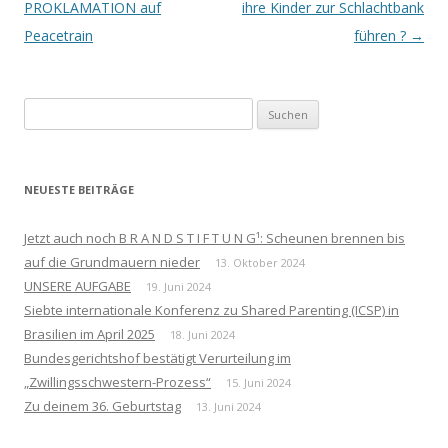
PROKLAMATION auf
ihre Kinder zur Schlachtbank
Peacetrain
führen ?
→
Suchen
nach:
NEUESTE BEITRÄGE
Jetzt auch noch B R A N D S T I F T U N G¹: Scheunen brennen bis
auf die Grundmauern nieder
13. Oktober 2024
UNSERE AUFGABE
19. Juni 2024
Siebte internationale Konferenz zu Shared Parenting (ICSP) in
Brasilien im April 2025
18. Juni 2024
Bundesgerichtshof bestätigt Verurteilung im
„Zwillingsschwestern-Prozess“
15. Juni 2024
Zu deinem 36. Geburtstag
13. Juni 2024