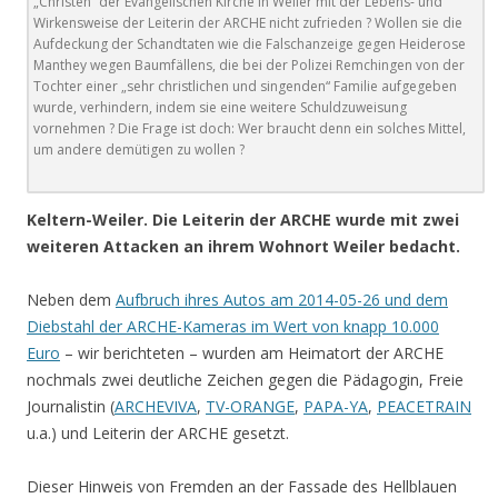
„Christen“ der Evangelischen Kirche in Weiler mit der Lebens- und
Wirkensweise der Leiterin der ARCHE nicht zufrieden ? Wollen sie die
Aufdeckung der Schandtaten wie die Falschanzeige gegen Heiderose
Manthey wegen Baumfällens, die bei der Polizei Remchingen von der
Tochter einer „sehr christlichen und singenden“ Familie aufgegeben
wurde, verhindern, indem sie eine weitere Schuldzuweisung
vornehmen ? Die Frage ist doch: Wer braucht denn ein solches Mittel,
um andere demütigen zu wollen ?
Keltern-Weiler. Die Leiterin der ARCHE wurde mit zwei
weiteren Attacken an ihrem Wohnort Weiler bedacht.
Neben dem
Aufbruch ihres Autos am 2014-05-26 und dem
Diebstahl der ARCHE-Kameras im Wert von knapp 10.000
Euro
– wir berichteten – wurden am Heimatort der ARCHE
nochmals zwei deutliche Zeichen gegen die Pädagogin, Freie
Journalistin (
ARCHEVIVA
,
TV-ORANGE
,
PAPA-YA
,
PEACETRAIN
u.a.) und Leiterin der ARCHE gesetzt.
Dieser Hinweis von Fremden an der Fassade des Hellblauen