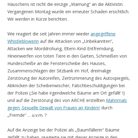
Häuschens ist nicht die einzige „Warnung“ an die Aktivistin.
Vergangenen Montag wurde ein erneuter Schaden ersichtlich.
Wir werden in Kürze berichten.
Wie reagiert die seit Jahren immer wieder
angegriffene
Whistleblowerin
auf die Attacken von „Unbekannten“,
Attacken wie Morddrohung, Eltern-Kind-Entfremdung,
Hineinwerfen von toten Tiere in den Garten, Schmeißen von
Hundescheiße an die Fensterscheibe des Hauses,
Zusammenschlagen der Sitzbank im Hof, dreimalige
Zerstörung der Autoreifen, Zertrümmerung des Autospiegels,
Abknicken der Scheibenwischer, Falschbeschuldigungen bei
der Polizei (‚Sie habe irgendwelche Bäume am Ort gefällt‘ !)
und auf die Zerstörung des von ARCHE erstellten
Mahnmals
gegen ‚Sexuelle Gewalt von Frauen an Kindern‘
durch
„Fremde“ … u.v.m. ?
Auf die Anzeige bei der Polizei als „Baumfällerin“ Bäume
gefällt zu haben, reagierte sie mit dieser Anzeige in den