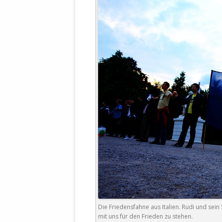
WALDBRONNER SELBSTÄNDIGE
KELTERN V
ZEICHNENDE
ARCHITEKTUR. KUNST. LEBEGUT
HAUS.
BUNDESMIN
VERTEIDIG
ARCHETELEVISION. ARCHE TV –
TERRITORIA
STUDIO.
FÜHRUNGS
CONCERTS
BUNDESWEH
VERFOLGUN
DABEI. BIOLÄDEN.
JOURNALIST
PROZESSEN
HOLZBAU. KERN-ROSSMANITH.
BÜRGERMEI
ROT. GESCHLOSSENER BEREICH.
GEMEINDER
SONJA ZILL
VOR ORT. MICHEL BRÄU.
DIE WAHRE
MENSCHENR
KID – EKE –
Die Friedensfahne aus Italien. Rudi und se
mit uns für den Frieden zu stehen.