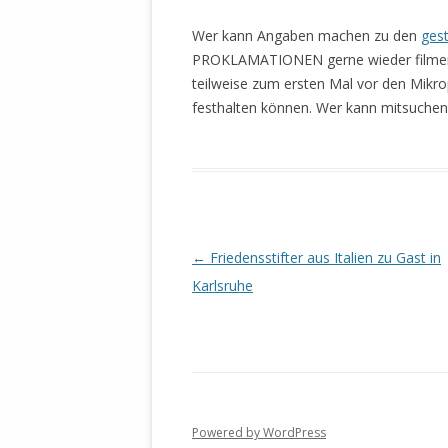
MANTHEY W
DEUTSCHE M
Wer kann Angaben machen zu den
ges
SÄMTLICHE
PROKLAMATIONEN gerne wieder filmen ! 
UND MILIT
teilweise zum ersten Mal vor den Mikro
DER ALLIIER
festhalten können. Wer kann mitsuchen
EINSCHREIT
ÜBERWINDUN
PAS
MELDUNG A
JURISTENFA
Beitrags-
←
Friedensstifter aus Italien zu Gast in
LEIPZIG IS
Navigation
Karlsruhe
NOTWEHR 
KRIMINALIT
IN WEILER, 
DEUTSCHLA
NORDAMER
Powered by WordPress
OLAF SCHO