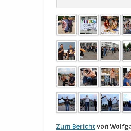
DER EIGENE
ENTFREMDE
STAATLICH 
HEILIGE ZE
BEGINNT !
DER SCHNEE
DEUTSCHE 
MILITÄR DE
U.A. IN DI
DER ARCHE
EFFEKTIVE
REFORM DE
KINDERRAUB
SCHWERT D
REGIERUNG
Zum Bericht
von Wolfg