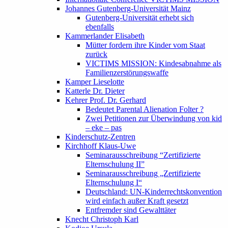
Johannes Gutenberg-Universität Mainz
Gutenberg-Universität erhebt sich
ebenfalls
Kammerlander Elisabeth
Mütter fordern ihre Kinder vom Staat
zurück
VICTIMS MISSION: Kindesabnahme als
Familienzerstörungswaffe
Kamper Lieselotte
Katterle Dr. Dieter
Kehrer Prof. Dr. Gerhard
Bedeutet Parental Alienation Folter ?
Zwei Petitionen zur Überwindung von kid
– eke – pas
Kinderschutz-Zentren
Kirchhoff Klaus-Uwe
Seminarausschreibung “Zertifizierte
Elternschulung II”
Seminarausschreibung „Zertifizierte
Elternschulung I“
Deutschland: UN-Kinderrechtskonvention
wird einfach außer Kraft gesetzt
Entfremder sind Gewalttäter
Knecht Christoph Karl