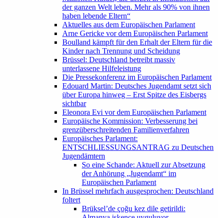
der ganzen Welt leben. Mehr als 90% von ihnen
haben lebende Eltern“
Aktuelles aus dem Europäischen Parlament
Arne Gericke vor dem Europäischen Parlament
Boulland kämpft für den Erhalt der Eltern für die
Kinder nach Trennung und Scheidung
Brüssel: Deutschland betreibt massiv
unterlassene Hilfeleistung
Die Pressekonferenz im Europäischen Parlament
Edouard Martin: Deutsches Jugendamt setzt sich
über Europa hinweg – Erst Spitze des Eisbergs
sichtbar
Eleonora Evi vor dem Europäischen Parlament
Europäische Kommission: Verbesserung bei
grenzüberschreitenden Familienverfahren
Europäisches Parlament:
ENTSCHLIESSUNGSANTRAG zu Deutschen
Jugendämtern
So eine Schande: Aktuell zur Absetzung
der Anhörung „Jugendamt“ im
Europäischen Parlament
In Brüssel mehrfach ausgesprochen: Deutschland
foltert
Brüksel’de çoğu kez dile getirildi:
Almanya işkence uyguluyor