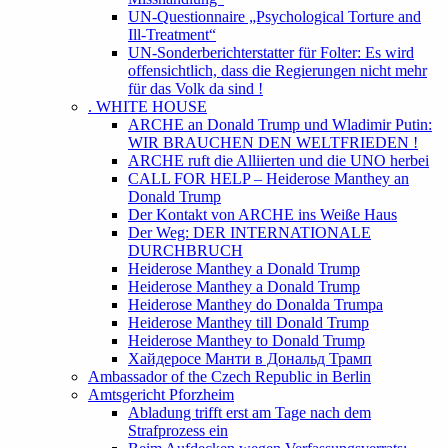
UN-Questionnaire „Psychological Torture and
Ill-Treatment“
UN-Sonderberichterstatter für Folter: Es wird
offensichtlich, dass die Regierungen nicht mehr
für das Volk da sind !
. WHITE HOUSE
ARCHE an Donald Trump und Wladimir Putin:
WIR BRAUCHEN DEN WELTFRIEDEN !
ARCHE ruft die Alliierten und die UNO herbei
CALL FOR HELP – Heiderose Manthey an
Donald Trump
Der Kontakt von ARCHE ins Weiße Haus
Der Weg: DER INTERNATIONALE
DURCHBRUCH
Heiderose Manthey a Donald Trump
Heiderose Manthey a Donald Trump
Heiderose Manthey do Donalda Trumpa
Heiderose Manthey till Donald Trump
Heiderose Manthey to Donald Trump
Хайдеросе Манти в Дональд Трамп
Ambassador of the Czech Republic in Berlin
Amtsgericht Pforzheim
Abladung trifft erst am Tage nach dem
Strafprozess ein