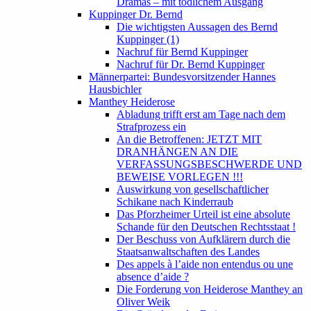
Dramas – mit tödlichem Ausgang
Kuppinger Dr. Bernd
Die wichtigsten Aussagen des Bernd
Kuppinger (1)
Nachruf für Bernd Kuppinger
Nachruf für Dr. Bernd Kuppinger
Männerpartei: Bundesvorsitzender Hannes
Hausbichler
Manthey Heiderose
Abladung trifft erst am Tage nach dem
Strafprozess ein
An die Betroffenen: JETZT MIT
DRANHÄNGEN AN DIE
VERFASSUNGSBESCHWERDE UND
BEWEISE VORLEGEN !!!
Auswirkung von gesellschaftlicher
Schikane nach Kinderraub
Das Pforzheimer Urteil ist eine absolute
Schande für den Deutschen Rechtsstaat !
Der Beschuss von Aufklärern durch die
Staatsanwaltschaften des Landes
Des appels à l’aide non entendus ou une
absence d’aide ?
Die Forderung von Heiderose Manthey an
Oliver Weik