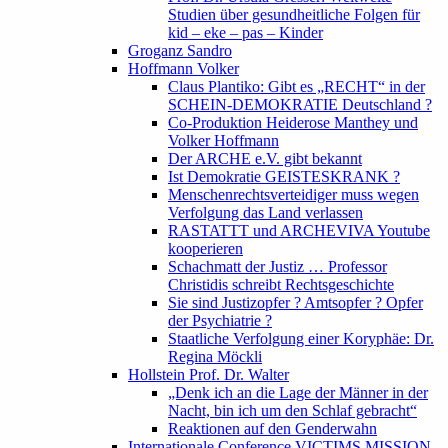
Studien über gesundheitliche Folgen für
kid – eke – pas – Kinder
Groganz Sandro
Hoffmann Volker
Claus Plantiko: Gibt es „RECHT“ in der
SCHEIN-DEMOKRATIE Deutschland ?
Co-Produktion Heiderose Manthey und
Volker Hoffmann
Der ARCHE e.V. gibt bekannt
Ist Demokratie GEISTESKRANK ?
Menschenrechtsverteidiger muss wegen
Verfolgung das Land verlassen
RASTATTT und ARCHEVIVA Youtube
kooperieren
Schachmatt der Justiz … Professor
Christidis schreibt Rechtsgeschichte
Sie sind Justizopfer ? Amtsopfer ? Opfer
der Psychiatrie ?
Staatliche Verfolgung einer Koryphäe: Dr.
Regina Möckli
Hollstein Prof. Dr. Walter
„Denk ich an die Lage der Männer in der
Nacht, bin ich um den Schlaf gebracht“
Reaktionen auf den Genderwahn
Internationale Conference VICTIMS MISSION