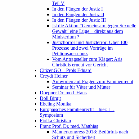
Teil V
In den Fängen der Justiz I
In den Fängen der Justiz II
In den Fängen der Justiz III
Ist die Aktion “Gemeinsam gegen Sexuelle
Gewalt” eine Lüge – direkt aus dem
Ministerium ?
Justizhorror und Justizterror: Über 100
Prozesse und zwei Vorträge im
Petitionsausschuss
Vom Antragsteller zum Kläger: Aris
Christidis erneut vor Gericht
CitizenGO – Pröls Eduard
Creydt Heiner
Antworten auf Fragen zum Familienrecht
Seminar für Väter und Mütter
Doepner Dr. med. Hans
Doll Birgit
Ebeling Monika
Europäisches Familienrecht – hier: 11.
Symposium
Fiolka Christian
Franz Prof. Dr. med. Matthias
Männerkongress 2018: Bedürfnis nach
Schutz und Sicherheit