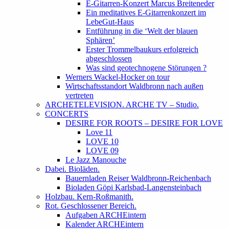
E-Gitarren-Konzert Marcus Breiteneder
Ein meditatives E-Gitarrenkonzert im
LebeGut-Haus
Entführung in die ‘Welt der blauen
Sphären’
Erster Trommelbaukurs erfolgreich
abgeschlossen
Was sind geotechnogene Störungen ?
Werners Wackel-Hocker on tour
Wirtschaftsstandort Waldbronn nach außen
vertreten
ARCHETELEVISION. ARCHE TV – Studio.
CONCERTS
DESIRE FOR ROOTS – DESIRE FOR LOVE
Love 11
LOVE 10
LOVE 09
Le Jazz Manouche
Dabei. Bioläden.
Bauernladen Reiser Waldbronn-Reichenbach
Bioladen Göpi Karlsbad-Langensteinbach
Holzbau. Kern-Roßmanith.
Rot. Geschlossener Bereich.
Aufgaben ARCHEintern
Kalender ARCHEintern