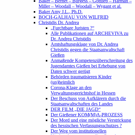
Baker – Bernet – Burgess – Gottlieb – Harman –
Miller – Woodall – Woodall – Wygant et al.
Baker Amy J.L., Ph.D.
BOCH-GALHAU VON WILFRID
Christidis Dr. Andrea
„Furchtbare Juristen ?“
Alle Publikationen auf ARCHEVIVA zu
Dr. Andrea Christidis
Amtshaftungsklage von Dr. Andrea
Christidis gegen die Staatsanwaltschaft
Gießen
Anmaßende Kompetenzüberschreitung des
Jugendamtes Gießen bei Erhebung von
Daten schwer gerügt
Behörden traumatisieren Kinder
(un)heimlich
Corona-Klage an den
Verwaltungsgerichtshof in Hessen
Der Beschuss von Aufklärern durch die
Staatsanwaltschaften des Landes
DER FILM „DIE JAGD“
Der Gießener KOM(M)A-PROZESS
Der Mord und eine mögliche Verstrickung
des hessischen Verfassungsschutzes ?
Der Weg vom institutionellen