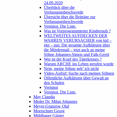
24.09.2020
Überblick über die
Verfassungsbeschwerde
Übersicht über die Beiträge zur
Verfassungsbeschwerde
Vermisst. Die Liste.
Was ist Vorprogrammierter Kinderraub ?
WELTWEITES AUFDECKEN DER
WAHREN VERURSACHER von kid –
eke – pas: Die gesamte Aufklärung über
die Mördermail – jetzt auch an meine
Söhne Johannes-Simon und Falk-Gerrit
Wer ist der Kopf des Täterkreises ?
Warum ARCHE ins Leben gerufen wurde
Nein, meine Söhne geb’ ich nicht
Video-Aufruf: Suche nach meinen Söhnen
Öffentliche Aufklärung über Gewalt an
den Schulen
Vermisst
Vermisst. Die Liste.
May Claudia
Meder Dr. Milan Johannes
Meyer-Granzow Olaf
Moerschner Georg
Mühlbauer Günter