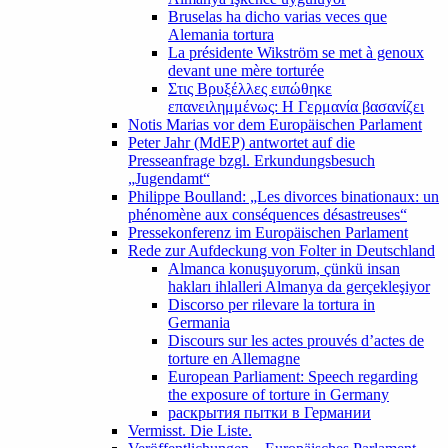
Bruselas ha dicho varias veces que
Alemania tortura
La présidente Wikström se met à genoux
devant une mère torturée
Στις Βρυξέλλες ειπώθηκε
επανειλημμένως: Η Γερμανία βασανίζει
Notis Marias vor dem Europäischen Parlament
Peter Jahr (MdEP) antwortet auf die
Presseanfrage bzgl. Erkundungsbesuch
„Jugendamt“
Philippe Boulland: „Les divorces binationaux: un
phénomène aux conséquences désastreuses“
Pressekonferenz im Europäischen Parlament
Rede zur Aufdeckung von Folter in Deutschland
Almanca konuşuyorum, çünkü insan
hakları ihlalleri Almanya da gerçekleşiyor
Discorso per rilevare la tortura in
Germania
Discours sur les actes prouvés d’actes de
torture en Allemagne
European Parliament: Speech regarding
the exposure of torture in Germany
раскрытия пытки в Германии
Vermisst. Die Liste.