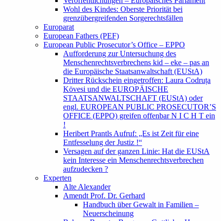
Veröffentlichungen – Europäisches Parlament
Wohl des Kindes: Oberste Priorität bei
grenzübergreifenden Sorgerechtsfällen
Europarat
European Fathers (PEF)
European Public Prosecutor’s Office – EPPO
Aufforderung zur Untersuchung des
Menschenrechtsverbrechens kid – eke – pas an
die Europäische Staatsanwaltschaft (EUStA)
Dritter Rückschein eingetroffen: Laura Codruța
Kövesi und die EUROPÄISCHE
STAATSANWALTSCHAFT (EUStA) oder
engl. EUROPEAN PUBLIC PROSECUTOR’S
OFFICE (EPPO) greifen offenbar N I C H T ein
!
Heribert Prantls Aufruf: „Es ist Zeit für eine
Entfesselung der Justiz !“
Versagen auf der ganzen Linie: Hat die EUStA
kein Interesse ein Menschenrechtsverbrechen
aufzudecken ?
Experten
Alte Alexander
Amendt Prof. Dr. Gerhard
Handbuch über Gewalt in Familien –
Neuerscheinung