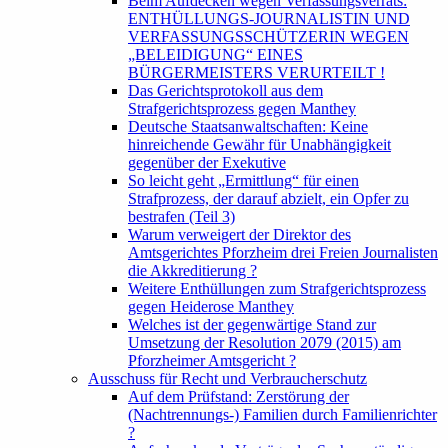
Beim Aufdecken wegen Verfassungsverrats:
ENTHÜLLUNGS-JOURNALISTIN UND
VERFASSUNGSSCHÜTZERIN WEGEN
„BELEIDIGUNG“ EINES
BÜRGERMEISTERS VERURTEILT !
Das Gerichtsprotokoll aus dem
Strafgerichtsprozess gegen Manthey
Deutsche Staatsanwaltschaften: Keine
hinreichende Gewähr für Unabhängigkeit
gegenüber der Exekutive
So leicht geht „Ermittlung“ für einen
Strafprozess, der darauf abzielt, ein Opfer zu
bestrafen (Teil 3)
Warum verweigert der Direktor des
Amtsgerichtes Pforzheim drei Freien Journalisten
die Akkreditierung ?
Weitere Enthüllungen zum Strafgerichtsprozess
gegen Heiderose Manthey
Welches ist der gegenwärtige Stand zur
Umsetzung der Resolution 2079 (2015) am
Pforzheimer Amtsgericht ?
Ausschuss für Recht und Verbraucherschutz
Auf dem Prüfstand: Zerstörung der
(Nachtrennungs-) Familien durch Familienrichter
?