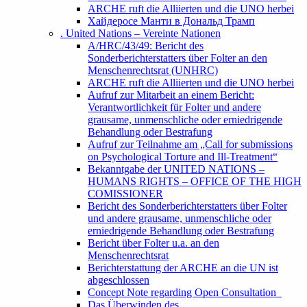
ARCHE ruft die Alliierten und die UNO herbei
Хайдеросе Манти в Дональд Трамп
. United Nations – Vereinte Nationen
A/HRC/43/49: Bericht des
Sonderberichterstatters über Folter an den
Menschenrechtsrat (UNHRC)
ARCHE ruft die Alliierten und die UNO herbei
Aufruf zur Mitarbeit an einem Bericht:
Verantwortlichkeit für Folter und andere
grausame, unmenschliche oder erniedrigende
Behandlung oder Bestrafung
Aufruf zur Teilnahme am „Call for submissions
on Psychological Torture and Ill-Treatment“
Bekanntgabe der UNITED NATIONS –
HUMANS RIGHTS – OFFICE OF THE HIGH
COMISSIONER
Bericht des Sonderberichterstatters über Folter
und andere grausame, unmenschliche oder
erniedrigende Behandlung oder Bestrafung
Bericht über Folter u.a. an den
Menschenrechtsrat
Berichterstattung der ARCHE an die UN ist
abgeschlossen
Concept Note regarding Open Consultation
Das Überwinden des