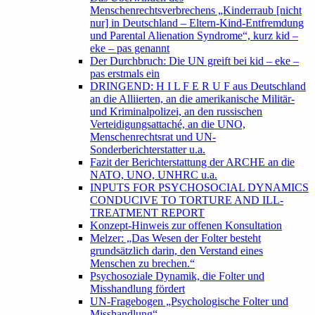
Menschenrechtsverbrechens „Kinderraub [nicht
nur] in Deutschland – Eltern-Kind-Entfremdung
und Parental Alienation Syndrome“, kurz kid –
eke – pas genannt
Der Durchbruch: Die UN greift bei kid – eke –
pas erstmals ein
DRINGEND: H I L F E R U F aus Deutschland
an die Alliierten, an die amerikanische Militär-
und Kriminalpolizei, an den russischen
Verteidigungsattaché, an die UNO,
Menschenrechtsrat und UN-
Sonderberichterstatter u.a.
Fazit der Berichterstattung der ARCHE an die
NATO, UNO, UNHRC u.a.
INPUTS FOR PSYCHOSOCIAL DYNAMICS
CONDUCIVE TO TORTURE AND ILL-
TREATMENT REPORT
Konzept-Hinweis zur offenen Konsultation
Melzer: „Das Wesen der Folter besteht
grundsätzlich darin, den Verstand eines
Menschen zu brechen.“
Psychosoziale Dynamik, die Folter und
Misshandlung fördert
UN-Fragebogen „Psychologische Folter und
Misshandlung“