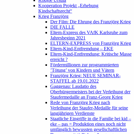
Kodjoe Ursula
Kooperation Projekt „Erhebung
Kindschaftsrecht“
Krieg Franzjörg
Der Film: Die Ehrung des Franzjörg Krieg
DIE FALLE
Eltern-Express des VAfK Karlsruhe zum
Jahresbeginn 2021
ELTERN-EXPRESS von Franzjörg Krieg
Eltern-Kind-Entfremdung – EKE
Eltern-Kind-Entfremdung: Kritische Masse
erreicht ?
Fördermillionen zur programmierten
’Tötung’ von Kindern und Vätern
Franzjörg Krieg: NEUE SEMINAR-
STAFFEL ab 19.01.2022
Gaggenau: Laudatio des
Oberbürgermeisters bei der Verleihung der
Staufermedaille an Franz-Georg Krieg
Rede von Franzjörg Krieg nach
Verleihung der Staufer-Medaille für seine
langjährigen Verdienste
Staatliche Eingriffe in die Familie bei kid –
eke – pas = Produktion eines noch nicht
umfänglich bewussten gesellschaftlichen