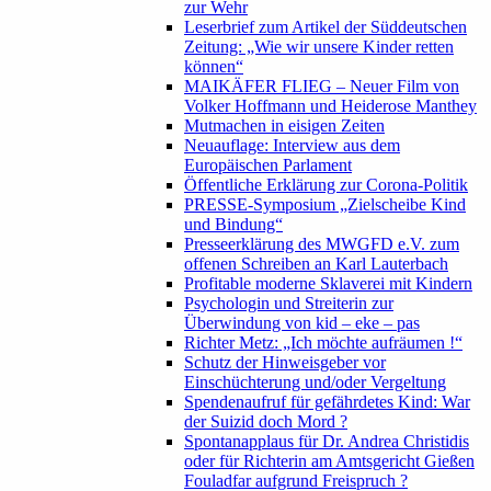
zur Wehr
Leserbrief zum Artikel der Süddeutschen
Zeitung: „Wie wir unsere Kinder retten
können“
MAIKÄFER FLIEG – Neuer Film von
Volker Hoffmann und Heiderose Manthey
Mutmachen in eisigen Zeiten
Neuauflage: Interview aus dem
Europäischen Parlament
Öffentliche Erklärung zur Corona-Politik
PRESSE-Symposium „Zielscheibe Kind
und Bindung“
Presseerklärung des MWGFD e.V. zum
offenen Schreiben an Karl Lauterbach
Profitable moderne Sklaverei mit Kindern
Psychologin und Streiterin zur
Überwindung von kid – eke – pas
Richter Metz: „Ich möchte aufräumen !“
Schutz der Hinweisgeber vor
Einschüchterung und/oder Vergeltung
Spendenaufruf für gefährdetes Kind: War
der Suizid doch Mord ?
Spontanapplaus für Dr. Andrea Christidis
oder für Richterin am Amtsgericht Gießen
Fouladfar aufgrund Freispruch ?