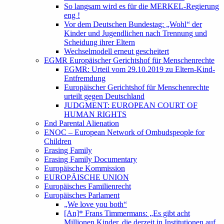
So langsam wird es für die MERKEL-Regierung
eng !
Vor dem Deutschen Bundestag: „Wohl“ der
Kinder und Jugendlichen nach Trennung und
Scheidung ihrer Eltern
Wechselmodell erneut gescheitert
EGMR Europäischer Gerichtshof für Menschenrechte
EGMR: Urteil vom 29.10.2019 zu Eltern-Kind-
Entfremdung
Europäischer Gerichtshof für Menschenrechte
urteilt gegen Deutschland
JUDGMENT: EUROPEAN COURT OF
HUMAN RIGHTS
End Parental Alienation
ENOC – European Network of Ombudspeople for
Children
Erasing Family
Erasing Family Documentary
Europäische Kommission
EUROPÄISCHE UNION
Europäisches Familienrecht
Europäisches Parlament
„We love you both“
[An]* Frans Timmermans: „Es gibt acht
Millionen Kinder, die derzeit in Institutionen auf