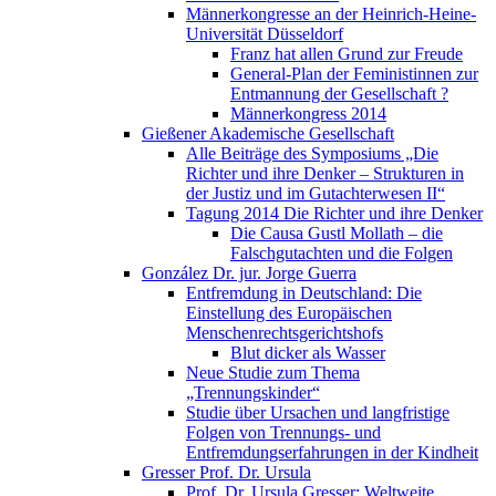
Männerkongresse an der Heinrich-Heine-
Universität Düsseldorf
Franz hat allen Grund zur Freude
General-Plan der Feministinnen zur
Entmannung der Gesellschaft ?
Männerkongress 2014
Gießener Akademische Gesellschaft
Alle Beiträge des Symposiums „Die
Richter und ihre Denker – Strukturen in
der Justiz und im Gutachterwesen II“
Tagung 2014 Die Richter und ihre Denker
Die Causa Gustl Mollath – die
Falschgutachten und die Folgen
González Dr. jur. Jorge Guerra
Entfremdung in Deutschland: Die
Einstellung des Europäischen
Menschenrechtsgerichtshofs
Blut dicker als Wasser
Neue Studie zum Thema
„Trennungskinder“
Studie über Ursachen und langfristige
Folgen von Trennungs- und
Entfremdungserfahrungen in der Kindheit
Gresser Prof. Dr. Ursula
Prof. Dr. Ursula Gresser: Weltweite