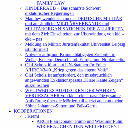
FAMILY LAW
KINDERRAUB – Das schärfste Schwert
diktatorischer Regierungen
Manthey wendet sich an das DEUTSCHE MILITÄR
und an sämtliche MILITÄRVERBÄNDE und
MILITÄRORGANISATIONEN DER ALLIIERTEN
mit dem Ziel: Einschreiten zur Überwindung von kid –
eke – pas
Meldung an Militär: Juristenfakultät Universität Leipzig
ist informiert
Notwehr aufgrund Kriminalität gegen Zielopfer in
Weiler, Keltern, Deutschland, Europa und Nordamerika
Olaf Scholz führt laut UN-Statuten für Folter
A/HRC/43/49 „Krieg gegen das eigene Volk“ !
Olaf Scholz ist aufgefordert, den missbräuchlich
angewandten Exklusionspassus „Klare Kante Zeigen“
auszulöschen
WELTWEITES AUFDECKEN DER WAHREN
VERURSACHER von kid – eke – pas: Die gesamte
Aufklärung über die Mördermail – jetzt auch an meine
Söhne Johannes-Simon und Falk-Gerrit
KOOPERATIONEN
. Kreml
ARCHE an Donald Trump und Wladimir Putin:
WIR BRAUCHEN DEN WELTFRIEDEN !