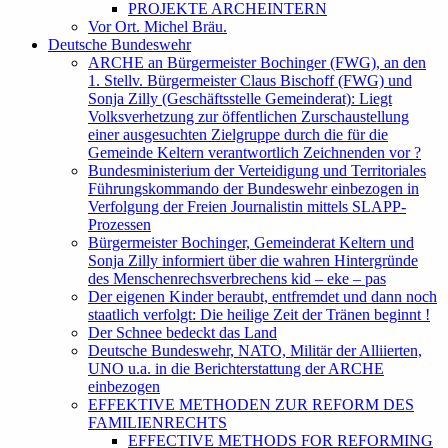
PROJEKTE ARCHEINTERN
Vor Ort. Michel Bräu.
Deutsche Bundeswehr
ARCHE an Bürgermeister Bochinger (FWG), an den
1. Stellv. Bürgermeister Claus Bischoff (FWG) und
Sonja Zilly (Geschäftsstelle Gemeinderat): Liegt
Volksverhetzung zur öffentlichen Zurschaustellung
einer ausgesuchten Zielgruppe durch die für die
Gemeinde Keltern verantwortlich Zeichnenden vor ?
Bundesministerium der Verteidigung und Territoriales
Führungskommando der Bundeswehr einbezogen in
Verfolgung der Freien Journalistin mittels SLAPP-
Prozessen
Bürgermeister Bochinger, Gemeinderat Keltern und
Sonja Zilly informiert über die wahren Hintergründe
des Menschenrechsverbrechens kid – eke – pas
Der eigenen Kinder beraubt, entfremdet und dann noch
staatlich verfolgt: Die heilige Zeit der Tränen beginnt !
Der Schnee bedeckt das Land
Deutsche Bundeswehr, NATO, Militär der Alliierten,
UNO u.a. in die Berichterstattung der ARCHE
einbezogen
EFFEKTIVE METHODEN ZUR REFORM DES
FAMILIENRECHTS
EFFECTIVE METHODS FOR REFORMING