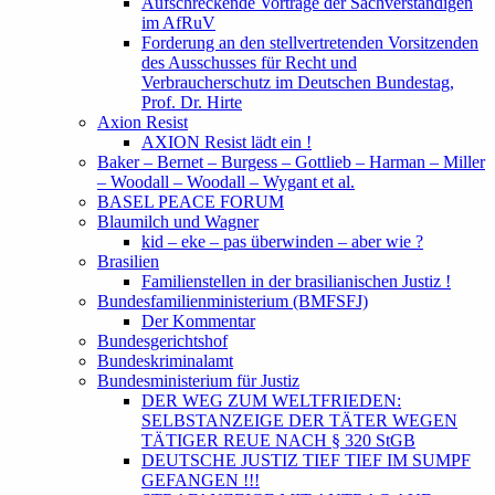
Aufschreckende Vorträge der Sachverständigen
im AfRuV
Forderung an den stellvertretenden Vorsitzenden
des Ausschusses für Recht und
Verbraucherschutz im Deutschen Bundestag,
Prof. Dr. Hirte
Axion Resist
AXION Resist lädt ein !
Baker – Bernet – Burgess – Gottlieb – Harman – Miller
– Woodall – Woodall – Wygant et al.
BASEL PEACE FORUM
Blaumilch und Wagner
kid – eke – pas überwinden – aber wie ?
Brasilien
Familienstellen in der brasilianischen Justiz !
Bundesfamilienministerium (BMFSFJ)
Der Kommentar
Bundesgerichtshof
Bundeskriminalamt
Bundesministerium für Justiz
DER WEG ZUM WELTFRIEDEN:
SELBSTANZEIGE DER TÄTER WEGEN
TÄTIGER REUE NACH § 320 StGB
DEUTSCHE JUSTIZ TIEF TIEF IM SUMPF
GEFANGEN !!!