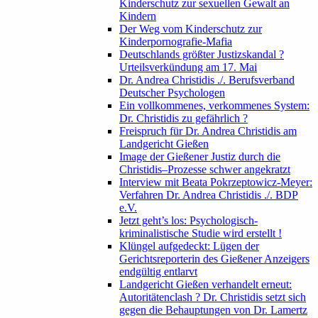
Kinderschutz zur sexuellen Gewalt an
Kindern
Der Weg vom Kinderschutz zur
Kinderpornografie-Mafia
Deutschlands größter Justizskandal ?
Urteilsverkündung am 17. Mai
Dr. Andrea Christidis ./. Berufsverband
Deutscher Psychologen
Ein vollkommenes, verkommenes System:
Dr. Christidis zu gefährlich ?
Freispruch für Dr. Andrea Christidis am
Landgericht Gießen
Image der Gießener Justiz durch die
Christidis–Prozesse schwer angekratzt
Interview mit Beata Pokrzeptowicz-Meyer:
Verfahren Dr. Andrea Christidis ./. BDP
e.V.
Jetzt geht’s los: Psychologisch-
kriminalistische Studie wird erstellt !
Klüngel aufgedeckt: Lügen der
Gerichtsreporterin des Gießener Anzeigers
endgültig entlarvt
Landgericht Gießen verhandelt erneut:
Autoritätenclash ? Dr. Christidis setzt sich
gegen die Behauptungen von Dr. Lamertz