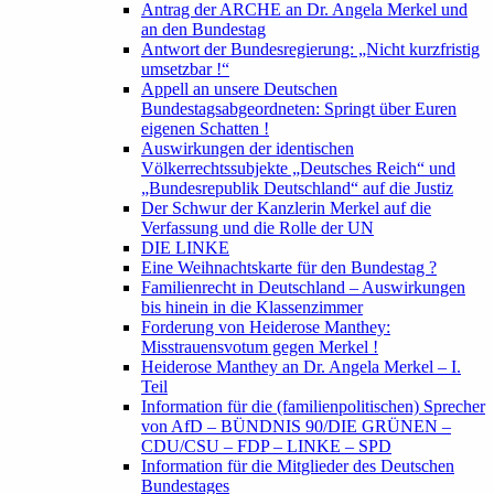
Antrag der ARCHE an Dr. Angela Merkel und
an den Bundestag
Antwort der Bundesregierung: „Nicht kurzfristig
umsetzbar !“
Appell an unsere Deutschen
Bundestagsabgeordneten: Springt über Euren
eigenen Schatten !
Auswirkungen der identischen
Völkerrechtssubjekte „Deutsches Reich“ und
„Bundesrepublik Deutschland“ auf die Justiz
Der Schwur der Kanzlerin Merkel auf die
Verfassung und die Rolle der UN
DIE LINKE
Eine Weihnachtskarte für den Bundestag ?
Familienrecht in Deutschland – Auswirkungen
bis hinein in die Klassenzimmer
Forderung von Heiderose Manthey:
Misstrauensvotum gegen Merkel !
Heiderose Manthey an Dr. Angela Merkel – I.
Teil
Information für die (familienpolitischen) Sprecher
von AfD – BÜNDNIS 90/DIE GRÜNEN –
CDU/CSU – FDP – LINKE – SPD
Information für die Mitglieder des Deutschen
Bundestages