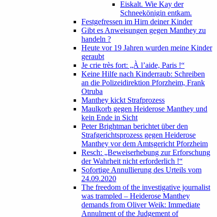
Eiskalt. Wie Kay der
Schneekönigin entkam.
Festgefressen im Hirn deiner Kinder
Gibt es Anweisungen gegen Manthey zu
handeln ?
Heute vor 19 Jahren wurden meine Kinder
geraubt
Je crie très fort: „À l’aide, Paris !“
Keine Hilfe nach Kinderraub: Schreiben
an die Polizeidirektion Pforzheim, Frank
Otruba
Manthey kickt Strafprozess
Maulkorb gegen Heiderose Manthey und
kein Ende in Sicht
Peter Brightman berichtet über den
Strafgerichtsprozess gegen Heiderose
Manthey vor dem Amtsgericht Pforzheim
Resch: „Beweiserhebung zur Erforschung
der Wahrheit nicht erforderlich !“
Sofortige Annullierung des Urteils vom
24.09.2020
The freedom of the investigative journalist
was trampled – Heiderose Manthey
demands from Oliver Weik: Immediate
Annulment of the Judgement of