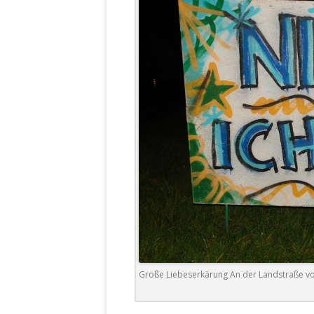
WALDBRONNER SELBSTÄNDIGE
KELTERN V
ZEICHNENDE
ARCHITEKTUR. KUNST. LEBEGUT
HAUS.
BUNDESMIN
VERTEIDIG
ARCHETELEVISION. ARCHE TV –
TERRITORIA
STUDIO.
FÜHRUNGS
CONCERTS
BUNDESWEH
VERFOLGUN
DABEI. BIOLÄDEN.
JOURNALIST
PROZESSEN
HOLZBAU. KERN-ROSSMANITH.
BÜRGERMEI
ROT. GESCHLOSSENER BEREICH.
GEMEINDER
SONJA ZILL
VOR ORT. MICHEL BRÄU.
DIE WAHRE
Große Liebeserkärung An der Landstraße von
MENSCHENR
KID – EKE –