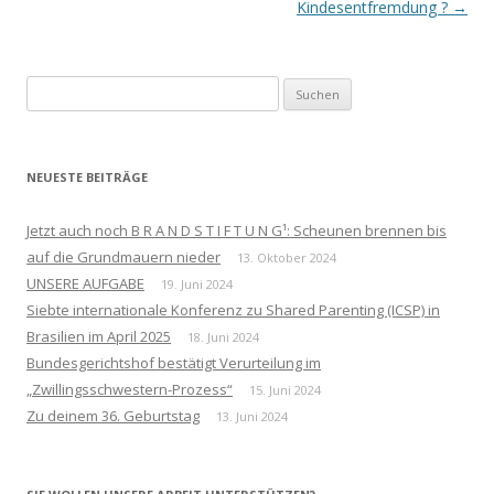
Kindesentfremdung ?
→
Suchen
nach:
NEUESTE BEITRÄGE
Jetzt auch noch B R A N D S T I F T U N G¹: Scheunen brennen bis
auf die Grundmauern nieder
13. Oktober 2024
UNSERE AUFGABE
19. Juni 2024
Siebte internationale Konferenz zu Shared Parenting (ICSP) in
Brasilien im April 2025
18. Juni 2024
Bundesgerichtshof bestätigt Verurteilung im
„Zwillingsschwestern-Prozess“
15. Juni 2024
Zu deinem 36. Geburtstag
13. Juni 2024