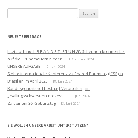
Suchen
nach:
NEUESTE BEITRÄGE
Jetzt auch noch B R A N D S T I F T U N G¹: Scheunen brennen bis
auf die Grundmauern nieder
13. Oktober 2024
UNSERE AUFGABE
19. Juni 2024
Siebte internationale Konferenz zu Shared Parenting (ICSP) in
Brasilien im April 2025
18. Juni 2024
Bundesgerichtshof bestätigt Verurteilung im
„Zwillingsschwestern-Prozess“
15. Juni 2024
Zu deinem 36. Geburtstag
13. Juni 2024
SIE WOLLEN UNSERE ARBEIT UNTERSTÜTZEN?