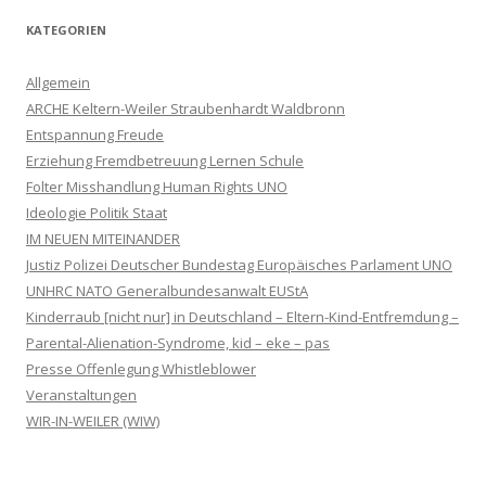
KATEGORIEN
Allgemein
ARCHE Keltern-Weiler Straubenhardt Waldbronn
Entspannung Freude
Erziehung Fremdbetreuung Lernen Schule
Folter Misshandlung Human Rights UNO
Ideologie Politik Staat
IM NEUEN MITEINANDER
Justiz Polizei Deutscher Bundestag Europäisches Parlament UNO
UNHRC NATO Generalbundesanwalt EUStA
Kinderraub [nicht nur] in Deutschland – Eltern-Kind-Entfremdung –
Parental-Alienation-Syndrome, kid – eke – pas
Presse Offenlegung Whistleblower
Veranstaltungen
WIR-IN-WEILER (WIW)