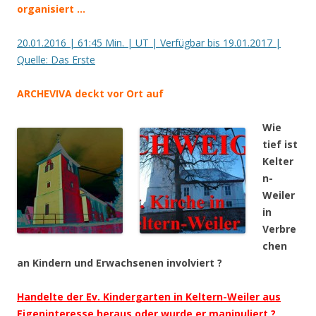
organisiert …
20.01.2016 | 61:45 Min. | UT | Verfügbar bis 19.01.2017 |
Quelle: Das Erste
ARCHEVIVA deckt vor Ort auf
Wie
tief ist
Kelter
n-
Weiler
in
Verbre
chen
an Kindern und Erwachsenen involviert ?
Handelte der Ev. Kindergarten in Keltern-Weiler aus
Eigeninteresse heraus oder wurde er manipuliert ?