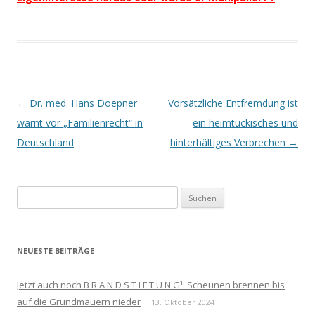
Beitrags-
←
Dr. med. Hans Doepner
Vorsätzliche Entfremdung ist
Navigation
warnt vor „Familienrecht“ in
ein heimtückisches und
Deutschland
hinterhältiges Verbrechen
→
Suchen
nach:
NEUESTE BEITRÄGE
Jetzt auch noch B R A N D S T I F T U N G¹: Scheunen brennen bis
auf die Grundmauern nieder
13. Oktober 2024