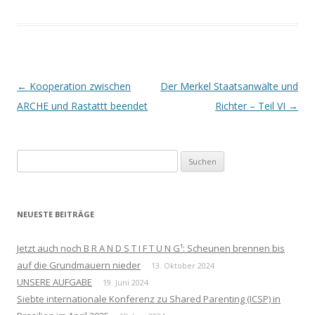
Beitrags-
←
Kooperation zwischen
Der Merkel Staatsanwälte und
Navigation
ARCHE und Rastattt beendet
Richter – Teil VI
→
Suchen
nach:
NEUESTE BEITRÄGE
Jetzt auch noch B R A N D S T I F T U N G¹: Scheunen brennen bis
auf die Grundmauern nieder
13. Oktober 2024
UNSERE AUFGABE
19. Juni 2024
Siebte internationale Konferenz zu Shared Parenting (ICSP) in