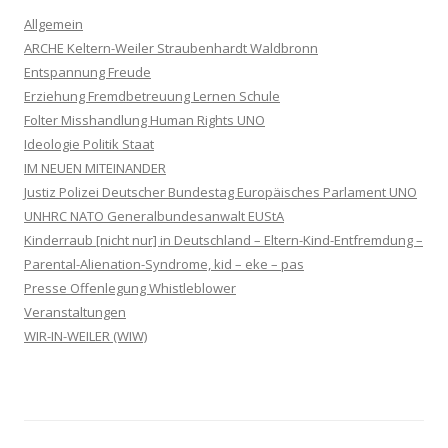
Allgemein
ARCHE Keltern-Weiler Straubenhardt Waldbronn
Entspannung Freude
Erziehung Fremdbetreuung Lernen Schule
Folter Misshandlung Human Rights UNO
Ideologie Politik Staat
IM NEUEN MITEINANDER
Justiz Polizei Deutscher Bundestag Europäisches Parlament UNO
UNHRC NATO Generalbundesanwalt EUStA
Kinderraub [nicht nur] in Deutschland – Eltern-Kind-Entfremdung –
Parental-Alienation-Syndrome, kid – eke – pas
Presse Offenlegung Whistleblower
Veranstaltungen
WIR-IN-WEILER (WIW)