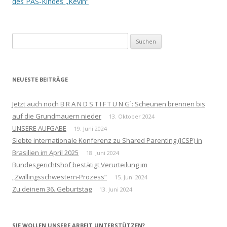
des PAS-Kindes „Kevin“
Suchen
nach:
NEUESTE BEITRÄGE
Jetzt auch noch B R A N D S T I F T U N G¹: Scheunen brennen bis
auf die Grundmauern nieder
13. Oktober 2024
UNSERE AUFGABE
19. Juni 2024
Siebte internationale Konferenz zu Shared Parenting (ICSP) in
Brasilien im April 2025
18. Juni 2024
Bundesgerichtshof bestätigt Verurteilung im
„Zwillingsschwestern-Prozess“
15. Juni 2024
Zu deinem 36. Geburtstag
13. Juni 2024
SIE WOLLEN UNSERE ARBEIT UNTERSTÜTZEN?