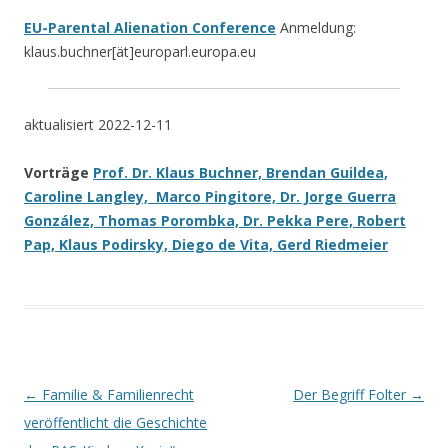
EU-Parental Alienation Conference
Anmeldung:
klaus.buchner[ät]europarl.europa.eu
aktualisiert 2022-12-11
Vorträge
Prof. Dr. Klaus Buchner, Brendan Guildea,
Caroline Langley, Marco Pingitore, Dr. Jorge Guerra
González, Thomas Porombka, Dr. Pekka Pere, Robert
Pap, Klaus Podirsky, Diego de Vita, Gerd Riedmeier
Beitrags-
←
Familie & Familienrecht
Der Begriff Folter
→
Navigation
veröffentlicht die Geschichte