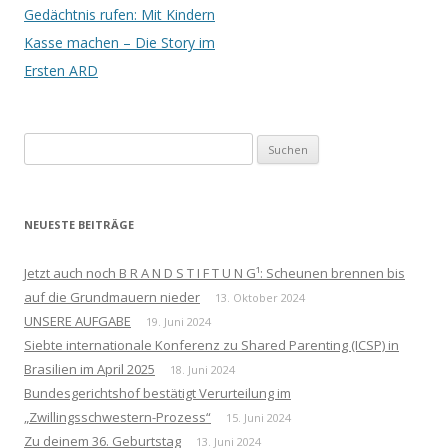
Navigation
Gedächtnis rufen: Mit Kindern
Kasse machen – Die Story im
Ersten ARD
Suchen
nach:
NEUESTE BEITRÄGE
Jetzt auch noch B R A N D S T I F T U N G¹: Scheunen brennen bis
auf die Grundmauern nieder
13. Oktober 2024
UNSERE AUFGABE
19. Juni 2024
Siebte internationale Konferenz zu Shared Parenting (ICSP) in
Brasilien im April 2025
18. Juni 2024
Bundesgerichtshof bestätigt Verurteilung im
„Zwillingsschwestern-Prozess“
15. Juni 2024
Zu deinem 36. Geburtstag
13. Juni 2024