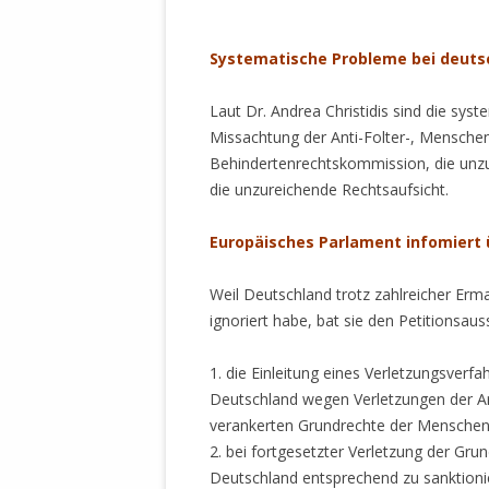
STATUTEN 
.
A/HRC/43/4
Systematische Probleme bei deuts
EIGENE VOLK
Laut Dr. Andrea Christidis sind die sy
OLAF SCHOL
Missachtung der Anti-Folter-, Menschen
AUFGEFORD
Behindertenrechtskommission, die unz
MISSBRÄUC
die unzureichende Rechtsaufsicht.
EXKLUSIONS
KANTE ZEI
Europäisches Parlament infomiert
WELTWEITE
WAHREN VE
Weil Deutschland trotz zahlreicher Erm
– EKE – PAS
ignoriert habe, bat sie den Petitionsa
AUFKLÄRUN
MÖRDERMAIL
1. die Einleitung eines Verletzungsver
MEINE SÖH
Deutschland wegen Verletzungen der Arti
UND FALK-G
verankerten Grundrechte der Menschen
2. bei fortgesetzter Verletzung der Gr
Deutschland entsprechend zu sanktioni