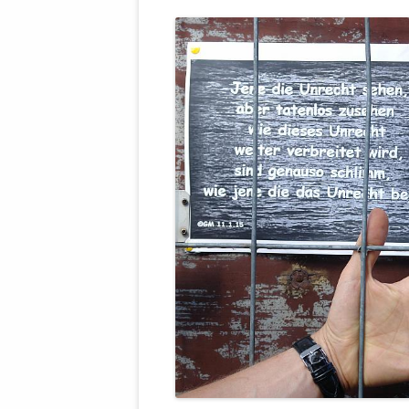
WALDBRONNER SELBSTÄNDIGE
KELTERN V
ZEICHNENDE
ARCHITEKTUR. KUNST. LEBEGUT
HAUS.
BUNDESMIN
VERTEIDIG
ARCHETELEVISION. ARCHE TV –
TERRITORIA
STUDIO.
FÜHRUNGS
CONCERTS
BUNDESWEH
VERFOLGUN
DABEI. BIOLÄDEN.
JOURNALIST
PROZESSEN
HOLZBAU. KERN-ROSSMANITH.
BÜRGERMEI
ROT. GESCHLOSSENER BEREICH.
GEMEINDER
SONJA ZILL
VOR ORT. MICHEL BRÄU.
DIE WAHRE
MENSCHENR
KID – EKE –