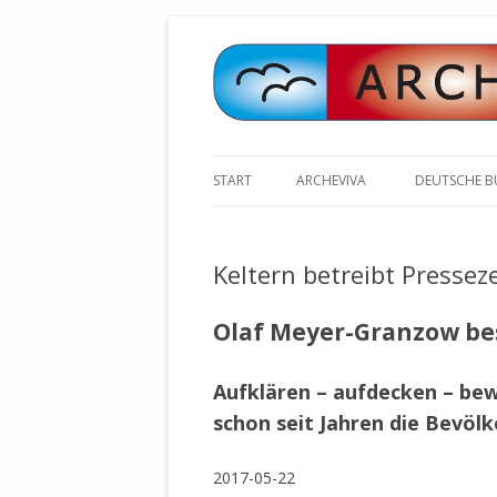
START
ARCHEVIVA
DEUTSCHE 
ARCHE E.V. WALDBRONN
ARCHE AN 
BOCHINGER 
Keltern betreibt Pressez
ARCHE E.V. WEILER
STELLV. BÜ
BISCHOFF (
ARCHE-KONGRESSE
Olaf Meyer-Granzow be
ZILLY (GES
GEMEINDERA
HEUTE FEIERN WIR GEBURTSTAG
Aufklären – aufdecken – be
VOLKSVERH
HAPPY BIRTHDAY ARCHE !
ÖFFENTLIC
schon seit Jahren die Bevölk
UNSERE NATUR: WASSER, LUFT
ZURSCHAUS
UND ERDE
AUSGESUCH
2017-05-22
DURCH DIE 