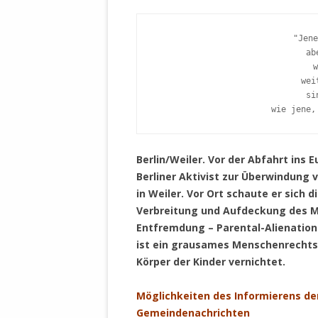
DER EIGENE
ENTFREMDE
"Jene
STAATLICH 
ab
HEILIGE ZE
BEGINNT !
wei
si
DER SCHNEE
wie jene,
DEUTSCHE 
MILITÄR DE
Berlin/Weiler. Vor der Abfahrt ins
U.A. IN DI
Berliner Aktivist zur Überwindung 
DER ARCHE
in Weiler. Vor Ort schaute er sich d
Verbreitung und Aufdeckung des M
EFFEKTIVE
Entfremdung – Parental-Alienatio
REFORM DE
ist ein grausames Menschenrechtsv
KINDERRAUB
Körper der Kinder vernichtet.
SCHWERT D
REGIERUNG
Möglichkeiten des Informierens de
Gemeindenachrichten