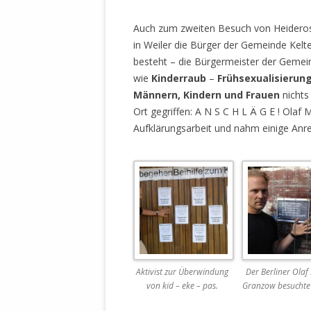
MANTHEY W
DEUTSCHE M
Auch zum zweiten Besuch von Heideros
SÄMTLICHE
in Weiler die Bürger der Gemeinde Kelte
UND MILIT
besteht – die Bürgermeister der Geme
DER ALLIIER
wie
Kinderraub
–
Frühsexualisierun
EINSCHREIT
Männern, Kindern und Frauen
nichts
ÜBERWINDUN
Ort gegriffen: A N S C H L Ä G E ! Olaf
PAS
Aufklärungsarbeit und nahm einige Anre
MELDUNG A
JURISTENFA
LEIPZIG IS
NOTWEHR 
KRIMINALIT
IN WEILER, 
DEUTSCHLA
Aktivist zur Überwindung
Der Berliner Olaf
NORDAMER
von kid – eke – pas.
Granzow besuchte
OLAF SCHO