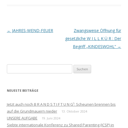
Beitrags-
←
JAHRES-WEND-FEUER
Zwangsweise Öffnung für
Navigation
gesetzliche W I L L K Ü R : Der
Begriff „KINDESWOHL“
→
Suchen
nach:
NEUESTE BEITRÄGE
Jetzt auch noch B R A N D S T I F T U N G¹: Scheunen brennen bis
auf die Grundmauern nieder
13. Oktober 2024
UNSERE AUFGABE
19. Juni 2024
Siebte internationale Konferenz zu Shared Parenting (ICSP) in