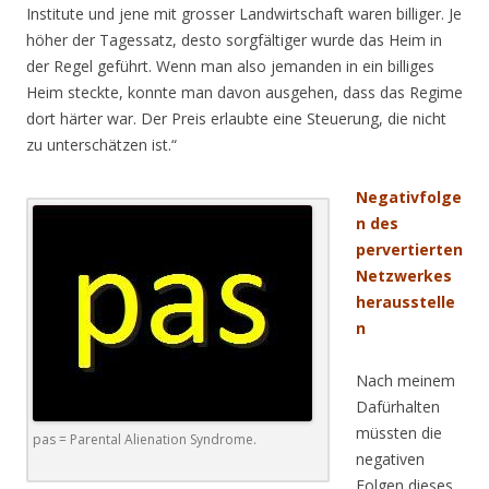
Institute und jene mit grosser Landwirtschaft waren billiger. Je
höher der Tagessatz, desto sorgfältiger wurde das Heim in
der Regel geführt. Wenn man also jemanden in ein billiges
Heim steckte, konnte man davon ausgehen, dass das Regime
dort härter war. Der Preis erlaubte eine Steuerung, die nicht
zu unterschätzen ist.“
Negativfolge
n des
pervertierten
Netzwerkes
herausstelle
n
Nach meinem
Dafürhalten
müssten die
pas = Parental Alienation Syndrome.
negativen
Folgen dieses