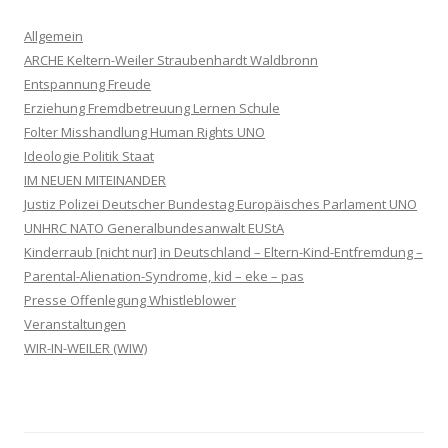
Allgemein
ARCHE Keltern-Weiler Straubenhardt Waldbronn
Entspannung Freude
Erziehung Fremdbetreuung Lernen Schule
Folter Misshandlung Human Rights UNO
Ideologie Politik Staat
IM NEUEN MITEINANDER
Justiz Polizei Deutscher Bundestag Europäisches Parlament UNO
UNHRC NATO Generalbundesanwalt EUStA
Kinderraub [nicht nur] in Deutschland – Eltern-Kind-Entfremdung –
Parental-Alienation-Syndrome, kid – eke – pas
Presse Offenlegung Whistleblower
Veranstaltungen
WIR-IN-WEILER (WIW)