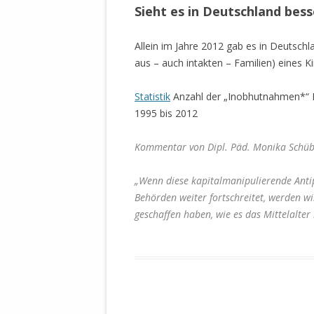
DER EIGENE
Sieht es in Deutschland bess
ENTFREMDE
STAATLICH 
Allein im Jahre 2012 gab es in Deuts
HEILIGE ZE
aus – auch intakten – Familien) eines K
BEGINNT !
Statistik
Anzahl der „Inobhutnahmen*“ M
DER SCHNEE
1995 bis 2012
DEUTSCHE 
Kommentar von Dipl. Päd. Monika Schüb
MILITÄR DE
U.A. IN DI
„Wenn diese kapitalmanipulierende Anti
DER ARCHE
Behörden weiter fortschreitet, werden w
EFFEKTIVE
geschaffen haben, wie es das Mittelalter
REFORM DE
KINDERRAUB
SCHWERT D
REGIERUNG