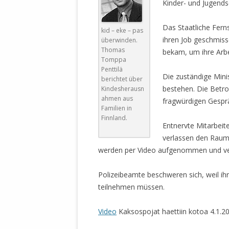
Kinder- und Jugends
WALDBRONNER SELBSTÄNDIGE
KELTERN V
ZEICHNENDE
ARCHITEKTUR. KUNST. LEBEGUT
Das Staatliche Fern
kid – eke – pas
HAUS.
ihren Job geschmisse
überwinden.
BUNDESMIN
Thomas
bekam, um ihre Arbe
VERTEIDIG
Tomppa
ARCHETELEVISION. ARCHE TV –
TERRITORIA
Penttilä
STUDIO.
Die zuständige Mini
berichtet über
FÜHRUNGS
bestehen. Die Betro
Kindesherausn
CONCERTS
BUNDESWEH
ahmen aus
fragwürdigen Gespr
VERFOLGUN
Familien in
DABEI. BIOLÄDEN.
Finnland.
JOURNALIST
Entnervte Mitarbeit
PROZESSEN
HOLZBAU. KERN-ROSSMANITH.
verlassen den Raum
werden per Video aufgenommen und verö
BÜRGERMEI
ROT. GESCHLOSSENER BEREICH.
GEMEINDER
Polizeibeamte beschweren sich, weil ih
SONJA ZILL
VOR ORT. MICHEL BRÄU.
teilnehmen müssen.
DIE WAHRE
MENSCHENR
Video
Kaksospojat haettiin kotoa 4.1.2
KID – EKE –