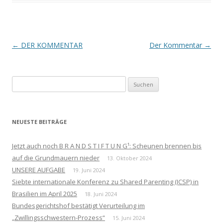
Beitrags-
←
DER KOMMENTAR
Der Kommentar
→
Navigation
Suchen
nach:
NEUESTE BEITRÄGE
Jetzt auch noch B R A N D S T I F T U N G¹: Scheunen brennen bis
auf die Grundmauern nieder
13. Oktober 2024
UNSERE AUFGABE
19. Juni 2024
Siebte internationale Konferenz zu Shared Parenting (ICSP) in
Brasilien im April 2025
18. Juni 2024
Bundesgerichtshof bestätigt Verurteilung im
„Zwillingsschwestern-Prozess“
15. Juni 2024