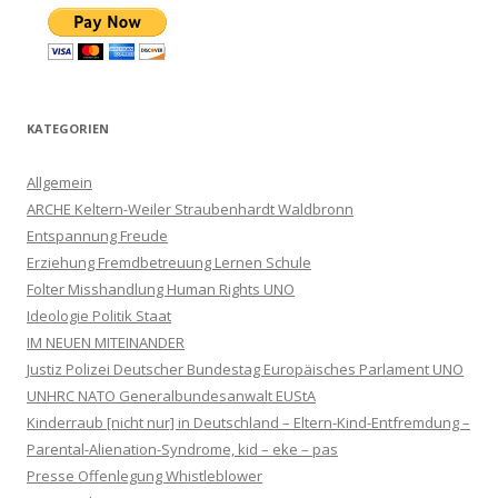
KATEGORIEN
Allgemein
ARCHE Keltern-Weiler Straubenhardt Waldbronn
Entspannung Freude
Erziehung Fremdbetreuung Lernen Schule
Folter Misshandlung Human Rights UNO
Ideologie Politik Staat
IM NEUEN MITEINANDER
Justiz Polizei Deutscher Bundestag Europäisches Parlament UNO
UNHRC NATO Generalbundesanwalt EUStA
Kinderraub [nicht nur] in Deutschland – Eltern-Kind-Entfremdung –
Parental-Alienation-Syndrome, kid – eke – pas
Presse Offenlegung Whistleblower