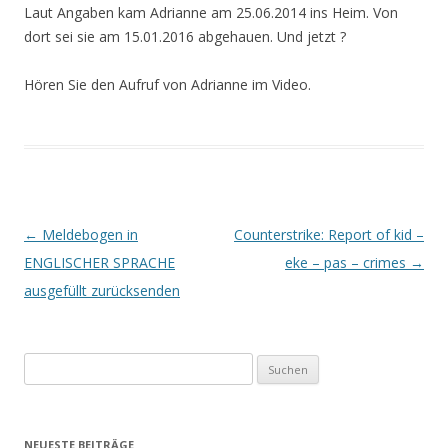
Laut Angaben kam Adrianne am
25.06.2014 ins Heim. Von
dort sei sie am 1
5.01.2016 abgehauen. Und jetzt ?
Hören Sie den Aufruf von Adrianne im Video.
Beitrags-
←
Meldebogen in
Counterstrike: Report of kid –
Navigation
ENGLISCHER SPRACHE
eke – pas – crimes
→
ausgefüllt zurücksenden
Suchen
nach:
NEUESTE BEITRÄGE