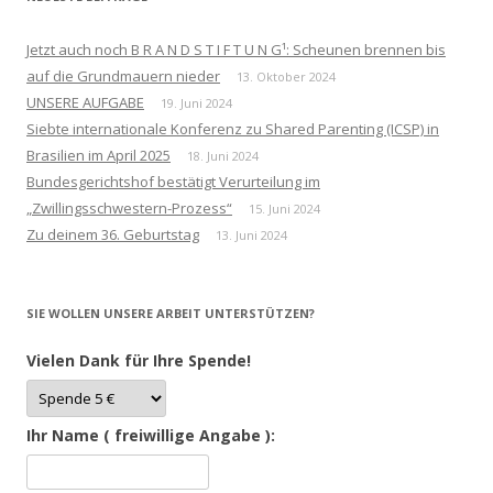
Jetzt auch noch B R A N D S T I F T U N G¹: Scheunen brennen bis
auf die Grundmauern nieder
13. Oktober 2024
UNSERE AUFGABE
19. Juni 2024
Siebte internationale Konferenz zu Shared Parenting (ICSP) in
Brasilien im April 2025
18. Juni 2024
Bundesgerichtshof bestätigt Verurteilung im
„Zwillingsschwestern-Prozess“
15. Juni 2024
Zu deinem 36. Geburtstag
13. Juni 2024
SIE WOLLEN UNSERE ARBEIT UNTERSTÜTZEN?
Vielen Dank für Ihre Spende!
Ihr Name ( freiwillige Angabe ):