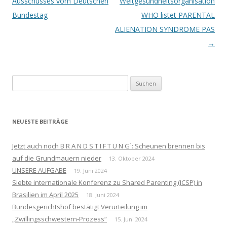
Navigation
Ausschusses vom Deutschen
Weltgesundheitsorganisation
Bundestag
WHO listet PARENTAL
ALIENATION SYNDROME PAS
→
Suchen
nach:
NEUESTE BEITRÄGE
Jetzt auch noch B R A N D S T I F T U N G¹: Scheunen brennen bis
auf die Grundmauern nieder
13. Oktober 2024
UNSERE AUFGABE
19. Juni 2024
Siebte internationale Konferenz zu Shared Parenting (ICSP) in
Brasilien im April 2025
18. Juni 2024
Bundesgerichtshof bestätigt Verurteilung im
„Zwillingsschwestern-Prozess“
15. Juni 2024