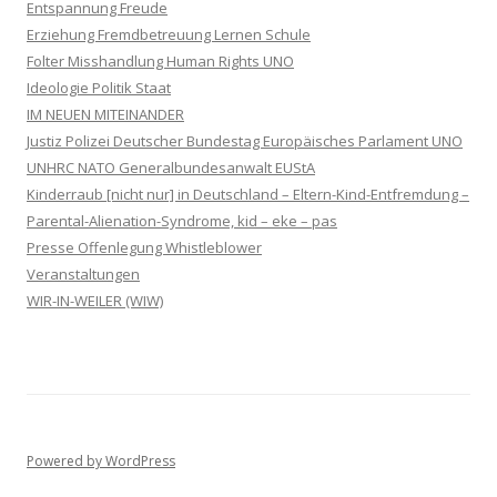
Entspannung Freude
Erziehung Fremdbetreuung Lernen Schule
Folter Misshandlung Human Rights UNO
Ideologie Politik Staat
IM NEUEN MITEINANDER
Justiz Polizei Deutscher Bundestag Europäisches Parlament UNO
UNHRC NATO Generalbundesanwalt EUStA
Kinderraub [nicht nur] in Deutschland – Eltern-Kind-Entfremdung –
Parental-Alienation-Syndrome, kid – eke – pas
Presse Offenlegung Whistleblower
Veranstaltungen
WIR-IN-WEILER (WIW)
Powered by WordPress