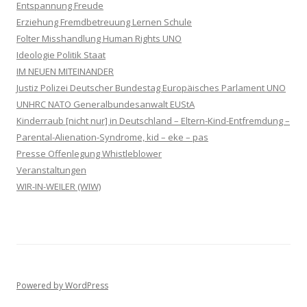
Entspannung Freude
Erziehung Fremdbetreuung Lernen Schule
Folter Misshandlung Human Rights UNO
Ideologie Politik Staat
IM NEUEN MITEINANDER
Justiz Polizei Deutscher Bundestag Europäisches Parlament UNO
UNHRC NATO Generalbundesanwalt EUStA
Kinderraub [nicht nur] in Deutschland – Eltern-Kind-Entfremdung –
Parental-Alienation-Syndrome, kid – eke – pas
Presse Offenlegung Whistleblower
Veranstaltungen
WIR-IN-WEILER (WIW)
Powered by WordPress