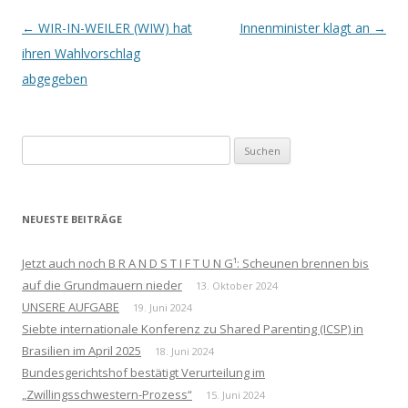
Beitrags-
←
WIR-IN-WEILER (WIW) hat
Innenminister klagt an
→
Navigation
ihren Wahlvorschlag
abgegeben
Suchen
nach:
NEUESTE BEITRÄGE
Jetzt auch noch B R A N D S T I F T U N G¹: Scheunen brennen bis
auf die Grundmauern nieder
13. Oktober 2024
UNSERE AUFGABE
19. Juni 2024
Siebte internationale Konferenz zu Shared Parenting (ICSP) in
Brasilien im April 2025
18. Juni 2024
Bundesgerichtshof bestätigt Verurteilung im
„Zwillingsschwestern-Prozess“
15. Juni 2024