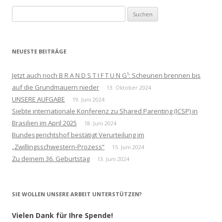
Suchen
nach:
NEUESTE BEITRÄGE
Jetzt auch noch B R A N D S T I F T U N G¹: Scheunen brennen bis
auf die Grundmauern nieder
13. Oktober 2024
UNSERE AUFGABE
19. Juni 2024
Siebte internationale Konferenz zu Shared Parenting (ICSP) in
Brasilien im April 2025
18. Juni 2024
Bundesgerichtshof bestätigt Verurteilung im
„Zwillingsschwestern-Prozess“
15. Juni 2024
Zu deinem 36. Geburtstag
13. Juni 2024
SIE WOLLEN UNSERE ARBEIT UNTERSTÜTZEN?
Vielen Dank für Ihre Spende!