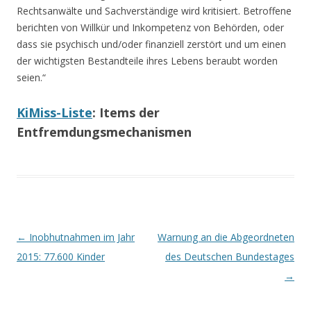
Rechtsanwälte und Sachverständige wird kritisiert. Betroffene
berichten von Willkür und Inkompetenz von Behörden, oder
dass sie psychisch und/oder finanziell zerstört und um einen
der wichtigsten Bestandteile ihres Lebens beraubt worden
seien.“
KiMiss-Liste
: Items der
Entfremdungsmechanismen
Beitrags-
←
Inobhutnahmen im Jahr
Warnung an die Abgeordneten
Navigation
2015: 77.600 Kinder
des Deutschen Bundestages
→