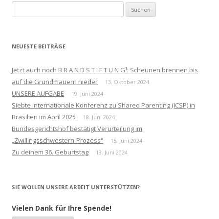
Suchen
nach:
NEUESTE BEITRÄGE
Jetzt auch noch B R A N D S T I F T U N G¹: Scheunen brennen bis
auf die Grundmauern nieder
13. Oktober 2024
UNSERE AUFGABE
19. Juni 2024
Siebte internationale Konferenz zu Shared Parenting (ICSP) in
Brasilien im April 2025
18. Juni 2024
Bundesgerichtshof bestätigt Verurteilung im
„Zwillingsschwestern-Prozess“
15. Juni 2024
Zu deinem 36. Geburtstag
13. Juni 2024
SIE WOLLEN UNSERE ARBEIT UNTERSTÜTZEN?
Vielen Dank für Ihre Spende!