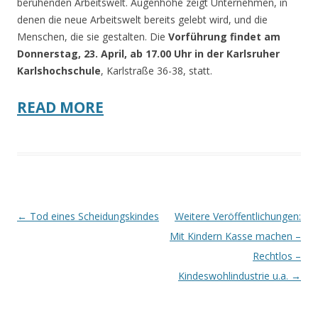
beruhenden Arbeitswelt. Augenhöhe zeigt Unternehmen, in
denen die neue Arbeitswelt bereits gelebt wird, und die
Menschen, die sie gestalten. Die
Vorführung findet am
Donnerstag, 23. April, ab 17.00 Uhr in der Karlsruher
Karlshochschule
, Karlstraße 36-38, statt.
READ MORE
Beitrags-
←
Tod eines Scheidungskindes
Weitere Veröffentlichungen:
Navigation
Mit Kindern Kasse machen –
Rechtlos –
Kindeswohlindustrie u.a.
→