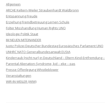
Allgemein
ARCHE Keltern-Weiler Straubenhardt Waldbronn
Entspannung Freude
Erziehung Fremdbetreuung Lernen Schule
Folter Misshandlung Human Rights UNO
Ideologie Politik Staat
IM NEUEN MITEINANDER
Justiz Polizei Deutscher Bundestag Europäisches Parlament UNO
UNHRC NATO Generalbundesanwalt EUStA
Kinderraub [nicht nur] in Deutschland – Eltern-Kind-Entfremdung –
Parental-Alienation-Syndrome, kid – eke – pas
Presse Offenlegung Whistleblower
Veranstaltungen
WIR-IN-WEILER (WIW)