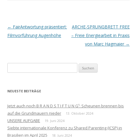
Beitrags-
←
FairAntwortung präsentiert:
ARCHE-SPRUNGBRETT FREE
Navigation
Filmvorführung Augenhöhe
– Freie Energiearbeit in Praxis
von Marc Hagmaier
→
Suchen
nach:
NEUESTE BEITRÄGE
Jetzt auch noch B R A N D S T I F T U N G¹: Scheunen brennen bis
auf die Grundmauern nieder
13. Oktober 2024
UNSERE AUFGABE
19. Juni 2024
Siebte internationale Konferenz zu Shared Parenting (ICSP) in
Brasilien im April 2025
18. Juni 2024