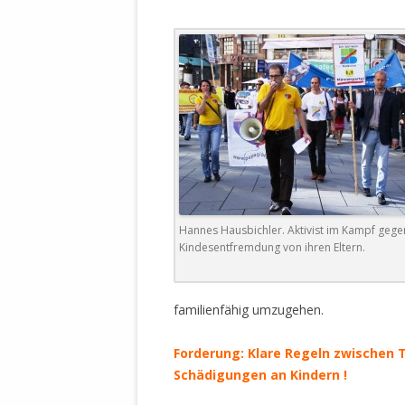
WALDBRONNER SELBSTÄNDIGE
KELTERN V
ZEICHNENDE
ARCHITEKTUR. KUNST. LEBEGUT
HAUS.
BUNDESMIN
VERTEIDIG
ARCHETELEVISION. ARCHE TV –
TERRITORIA
STUDIO.
FÜHRUNGS
CONCERTS
BUNDESWEH
VERFOLGUN
DABEI. BIOLÄDEN.
JOURNALIST
Hannes Hausbichler. Aktivist im Kampf gege
PROZESSEN
HOLZBAU. KERN-ROSSMANITH.
Kindesentfremdung von ihren Eltern.
BÜRGERMEI
ROT. GESCHLOSSENER BEREICH.
GEMEINDER
familienfähig umzugehen.
SONJA ZILL
VOR ORT. MICHEL BRÄU.
DIE WAHRE
Forderung: Klare Regeln zwischen
MENSCHENR
Schädigungen an Kindern !
KID – EKE –