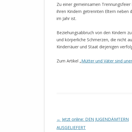
DER EIGENE
Zu einer gemeinsamen Trennungsfeier l
ENTFREMDE
ihren Kindern getrennten Eltern neben 
STAATLICH 
im Jahr ist.
HEILIGE ZE
BEGINNT !
Beziehungsabbruch von den Kindern zu i
und körperliche Schmerzen, die nicht a
DER SCHNEE
Kinderräuer und Staat diejenigen verfol
DEUTSCHE 
Zum Artikel „
Mütter und Väter sind uner
MILITÄR DE
U.A. IN DI
DER ARCHE
EFFEKTIVE
REFORM DE
KINDERRAUB
SCHWERT D
Beitrags-
←
Jetzt online: DEN JUGENDÄMTERN
REGIERUNG
Navigation
AUSGELIEFERT