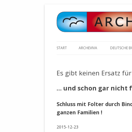
START
ARCHEVIVA
DEUTSCHE 
ARCHE E.V. WALDBRONN
ARCHE AN 
BOCHINGER 
Es gibt keinen Ersatz fü
ARCHE E.V. WEILER
STELLV. BÜ
BISCHOFF (
ARCHE-KONGRESSE
… und schon gar nicht 
ZILLY (GES
GEMEINDERA
HEUTE FEIERN WIR GEBURTSTAG
Schluss mit Folter durch Bi
VOLKSVERH
HAPPY BIRTHDAY ARCHE !
ÖFFENTLIC
ganzen Familien !
UNSERE NATUR: WASSER, LUFT
ZURSCHAUS
UND ERDE
AUSGESUCH
2015-12-23
DURCH DIE 