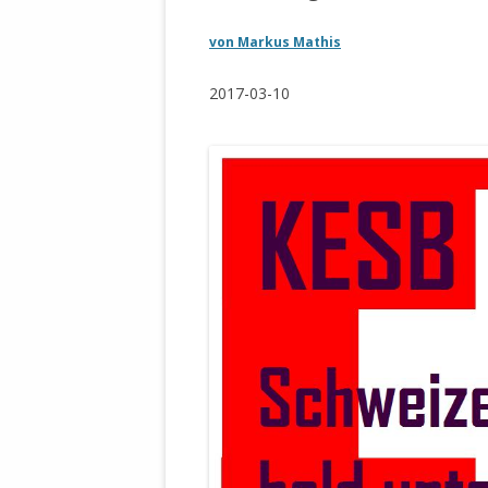
WALDBRONNER SELBSTÄNDIGE
KELTERN V
von Markus Mathis
ZEICHNENDE
ARCHITEKTUR. KUNST. LEBEGUT
HAUS.
2017-03-10
BUNDESMIN
VERTEIDIG
ARCHETELEVISION. ARCHE TV –
TERRITORIA
STUDIO.
FÜHRUNGS
CONCERTS
BUNDESWEH
VERFOLGUN
DABEI. BIOLÄDEN.
JOURNALIST
PROZESSEN
HOLZBAU. KERN-ROSSMANITH.
BÜRGERMEI
ROT. GESCHLOSSENER BEREICH.
GEMEINDER
SONJA ZILL
VOR ORT. MICHEL BRÄU.
DIE WAHRE
MENSCHENR
KID – EKE –