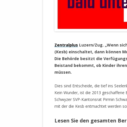
DER EIGENE
ENTFREMDE
STAATLICH 
HEILIGE ZE
BEGINNT !
.
DER SCHNEE
Zentralplus
Luzern/Zug. „Wenn sic
(Kesb) einschaltet, dann können
DEUTSCHE 
Die Behörde besitzt die Verfügun
MILITÄR DE
Beistand bekommt, ob Kinder ihre
U.A. IN DI
müssen.
DER ARCHE
EFFEKTIVE
Dies sind Entscheide, die tief ins Seele
REFORM DE
Kein Wunder, ist die 2013 geschaffene 
Schwyzer SVP-Kantonsrat Pirmin Schwande
KINDERRAUB
mit der die Kesb entmachtet werden sol
SCHWERT D
REGIERUNG
Lesen Sie den gesamten Ber