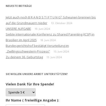
NEUESTE BEITRÄGE
Jetzt auch noch B R A N D S T I F T U N G¹: Scheunen brennen bis
auf die Grundmauern nieder
13. Oktober 2024
UNSERE AUFGABE
19. Juni 2024
Siebte internationale Konferenz zu Shared Parenting (ICSP) in
Brasilien im April 2025
18. Juni 2024
Bundesgerichtshof bestätigt Verurteilung im
„Zwillingsschwestern-Prozess“
15. Juni 2024
Zu deinem 36. Geburtstag
13. Juni 2024
SIE WOLLEN UNSERE ARBEIT UNTERSTÜTZEN?
Vielen Dank für Ihre Spende!
Ihr Name ( freiwillige Angabe ):