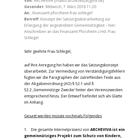
Von:
ARCHEVIVA [mailto:archezeit[ät]gmx.de]
Gesendet:
Mittwoch, 7. März 2018 11:20
An:
‚finanzamt pforzheim frau schlegel‘
Betreff:
Konzept der Satzungsüberarbeitung zur
Erlangung der angestrebten Gemeinnützigkeit – hier:
Anschreiben an das Finanzamt Pforzheim z.Hd. Frau
Schlegel
Sehr geehrte Frau Schlegel,
auf Ihre Anregung hin haben wir das Satzungskonzept
überarbeitet. Zur Vermeidung von Verständigungsfehlern
fügten wir die Paragraphen der zutreffenden Texte aus
der Abgabenordnung (AO) § 52.1 und §
52.2 ‚Gemeinnützige Zwecke‘ hinter den Vereinszwecken
entsprechend hinzu. Der Entwurf befindet sich als Glatte
im Anhang.
Gesagt werden müsste nochmals Folgendes
1. Die gesamte Internetpräsenz von
ARCHEVIVA ist ein
gemeinnütziges Projekt zum Schutz von Kindern,