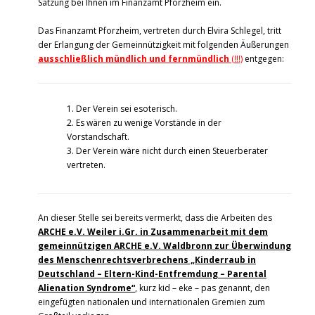
Satzung bei Ihnen im Finanzamt Pforzheim ein.
Das Finanzamt Pforzheim, vertreten durch Elvira Schlegel, tritt
der Erlangung der Gemeinnützigkeit mit folgenden Äußerungen
ausschließlich mündlich und fernmündlich
(!!!)
entgegen:
1. Der Verein sei esoterisch.
2. Es wären zu wenige Vorstände in der
Vorstandschaft.
3. Der Verein wäre nicht durch einen Steuerberater
vertreten.
An dieser Stelle sei bereits vermerkt, dass die Arbeiten des
ARCHE e.V. Weiler i.Gr. in Zusammenarbeit mit dem
gemeinnützigen ARCHE e.V. Waldbronn zur Überwindung
des Menschenrechtsverbrechens „Kinderraub in
Deutschland – Eltern-Kind-Entfremdung – Parental
Alienation Syndrome“
, kurz kid – eke – pas genannt, den
eingefügten nationalen und internationalen Gremien zum