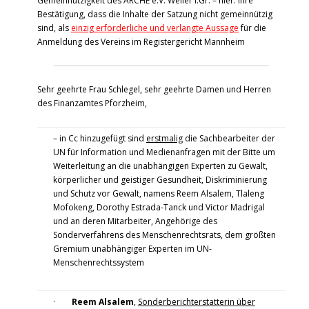
Gemeinnützigkeit des ARCHE e.V. Weiler i.Gr. – hier: Ihre
Bestätigung, dass die Inhalte der Satzung nicht gemeinnützig
sind,
als
einzig erforderliche und verlangte Aussage
für die
Anmeldung des Vereins im Registergericht Mannheim
Sehr geehrte Frau Schlegel, sehr geehrte Damen und Herren
des Finanzamtes Pforzheim,
– in Cc hinzugefügt sind
erstmalig
die Sachbearbeiter der
UN für Information und Medienanfragen mit der Bitte um
Weiterleitung an die unabhängigen Experten zu Gewalt,
körperlicher und geistiger Gesundheit, Diskriminierung
und Schutz vor Gewalt, namens Reem Alsalem, Tlaleng
Mofokeng, Dorothy Estrada-Tanck und Victor Madrigal
und an deren Mitarbeiter, Angehörige des
Sonderverfahrens des Menschenrechtsrats, dem größten
Gremium unabhängiger Experten im UN-
Menschenrechtssystem
·
Reem Alsalem
,
Sonderberichterstatterin über