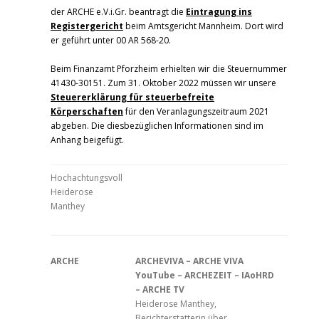
der ARCHE e.V.i.Gr. beantragt die
Eintragung ins
Registergericht
beim Amtsgericht Mannheim. Dort wird
er geführt unter 00 AR 568-20.
Beim Finanzamt Pforzheim erhielten wir die Steuernummer
41430-30151. Zum 31. Oktober 2022 müssen wir unsere
Steuererklärung für steuerbefreite
Körperschaften
für den Veranlagungszeitraum 2021
abgeben. Die diesbezüglichen Informationen sind im
Anhang beigefügt.
Hochachtungsvoll
Heiderose
Manthey
ARCHE
ARCHEVIVA – ARCHE VIVA
YouTube – ARCHEZEIT – IAoHRD
– ARCHE TV
Heiderose Manthey,
Berichterstatterin über