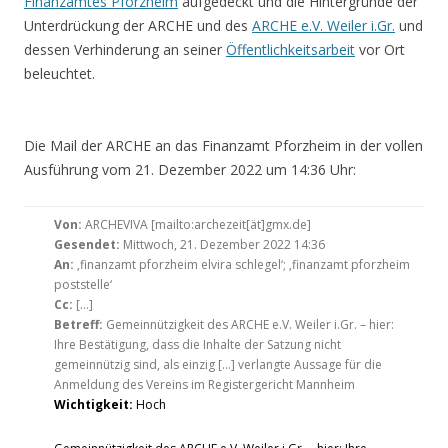
Finanzamtes Pforzheim
aufgedeckt und die Hintergründe der
Unterdrückung der ARCHE und des
ARCHE e.V. Weiler i.Gr.
und
dessen Verhinderung an seiner
Öffentlichkeitsarbeit
vor Ort
beleuchtet.
.
Die Mail der ARCHE an das Finanzamt Pforzheim in der vollen
Ausführung vom 21. Dezember 2022 um 14:36 Uhr:
Von:
ARCHEVIVA [mailto:archezeit[ät]gmx.de]
Gesendet:
Mittwoch, 21. Dezember 2022 14:36
An:
‚finanzamt pforzheim elvira schlegel‘; ‚finanzamt pforzheim
poststelle‘
Cc:
[…]
Betreff:
Gemeinnützigkeit des ARCHE e.V. Weiler i.Gr. – hier:
Ihre Bestätigung, dass die Inhalte der Satzung nicht
gemeinnützig sind, als einzig […] verlangte Aussage für die
Anmeldung des Vereins im Registergericht Mannheim
Wichtigkeit:
Hoch