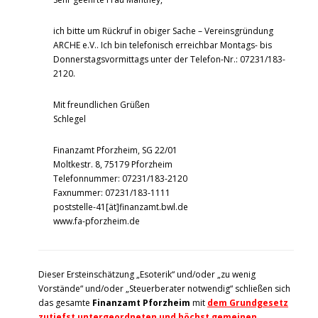
ich bitte um Rückruf in obiger Sache – Vereinsgründung
ARCHE e.V.. Ich bin telefonisch erreichbar Montags- bis
Donnerstagsvormittags unter der Telefon-Nr.: 07231/183-
2120.
Mit freundlichen Grüßen
Schlegel
Finanzamt Pforzheim, SG 22/01
Moltkestr. 8, 75179 Pforzheim
Telefonnummer: 07231/183-2120
Faxnummer: 07231/183-1111
poststelle-41[ät]finanzamt.bwl.de
www.fa-pforzheim.de
Dieser Ersteinschätzung „Esoterik“ und/oder „zu wenig
Vorstände“ und/oder „Steuerberater notwendig“ schließen sich
das gesamte
Finanzamt Pforzheim
mit
dem Grundgesetz
zutiefst untergeordneten und höchst gemeinen