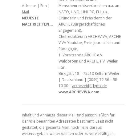
Adresse | Fon |
Menschenrechtsverbrechen u.a. an
Mail
NATO, UNO, UNHRC, EU u.a.,
NEUESTE
Gründerin und Präsidentin der
NACHRICHTEN
….
ARCHE (Bürgerschaftliches
Engagement),
Chefredakteurin ARCHEVIVA, ARCHE
VIVA Youtube, Freie Journalistin und
Pädagogin,
1. Vorsitzende ARCHE e.V.
Waldbronn und ARCHE e.V. Weiler
i.Gr..
Birkigstr. 18 | 75210 Keltern-Weiler
| Deutschland | [0049] 72 36 – 98
10 00 |
archezeit[ät]gmx.de
www.ARCHEVIVA.com
Inhalt und Anhänge dieser Mail sind ausschließlich für
den/die benannten Adressaten bestimmt. Es ist nicht
gestattet, die gesamte Mail, noch Teile daraus
weiterzugeben, weiterzuleiten oder zu vervielfältigen.