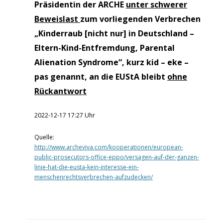
Präsidentin der ARCHE
unter schwerer
Beweislast
zum vorliegenden Verbrechen
„Kinderraub [nicht nur] in Deutschland –
Eltern-Kind-Entfremdung, Parental
Alienation Syndrome“, kurz kid – eke –
pas genannt, an die EUStA bleibt
ohne
Rückan
twort
2022-12-17 17:27 Uhr
Quelle:
http://www.archeviva.com/kooperationen/european-
public-prosecutors-office-eppo/versagen-auf-der-ganzen-
linie-hat-die-eusta-kein-interesse-ein-
menschenrechtsverbrechen-aufzudecken/