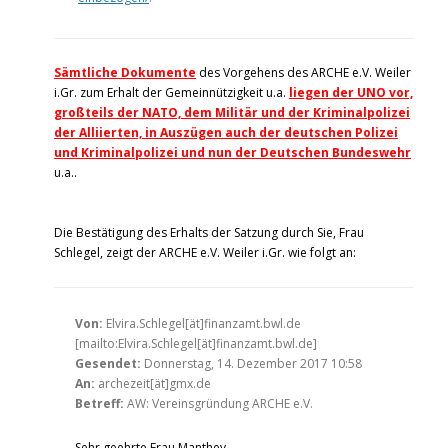
Sämtliche Dokumente
des Vorgehens des ARCHE e.V. Weiler
i.Gr. zum Erhalt der Gemeinnützigkeit u.a.
liegen der UNO vor,
großteils der NATO, dem Militär und der Kriminalpolizei
der Alliierten, in Auszügen auch der deutschen Polizei
und Kriminalpolizei und nun der Deutschen Bundeswehr
u.a..
Die Bestätigung des Erhalts der Satzung durch Sie, Frau
Schlegel, zeigt der ARCHE e.V. Weiler i.Gr. wie folgt an:
Von:
Elvira.Schlegel[ät]finanzamt.bwl.de
[mailto:Elvira.Schlegel[ät]finanzamt.bwl.de]
Gesendet:
Donnerstag, 14. Dezember 2017 10:58
An:
archezeit[ät]gmx.de
Betreff:
AW: Vereinsgründung ARCHE e.V.
Sehr geehrte Frau Manthey,