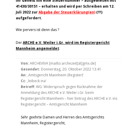
Ihr Geheiß hin eine Steuernummer – ausgewiesen mit
41430/30151 – erhalten und wird per Schreiben am 12.
Juli 2022 zur
Abgabe der Steuerklärung(en)
(!!!)
aufgefordert.
Wie pervers ist denn das ?
Der
ARCHE e.V. Weiler i.Gr. wird im Registergericht
Mannheim angemeldet
:
Von:
ARCHEVIVA [mailto:archezeit[ät]gmx.de]
Gesendet:
Donnerstag, 20. Oktober 2022 13:41
An:
‚Amtsgericht Mannheim (Register)‘
Cc:
‚leibeck ina‘
Betreff:
WG: Widerspruch gegen Rücknahme der
Anmeldung des ARCHE e.V. Weiler i.Gr. beim
Registergericht Mannheim – hier Eintrag des ARCHE e.V. ins
Registergericht – Amtsgericht Mannheim
Sehr geehrte Damen und Herren des Amtsgerichts
Mannheim, Registergericht,