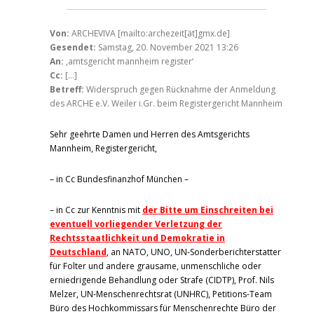
Von:
ARCHEVIVA [mailto:archezeit[ät]gmx.de]
Gesendet:
Samstag, 20. November 2021 13:26
An:
‚amtsgericht mannheim register‘
Cc:
[…]
Betreff:
Widerspruch gegen Rücknahme der Anmeldung
des ARCHE e.V. Weiler i.Gr. beim Registergericht Mannheim
Sehr geehrte Damen und Herren des Amtsgerichts
Mannheim, Registergericht,
– in Cc Bundesfinanzhof München –
– in Cc zur Kenntnis mit
der Bitte um Einschreiten bei
eventuell vorliegender Verletzung der
Rechtsstaatlichkeit und Demokratie in
Deutschland
, an NATO, UNO, UN-Sonderberichterstatter
für Folter und andere grausame, unmenschliche oder
erniedrigende Behandlung oder Strafe (CIDTP), Prof. Nils
Melzer, UN-Menschenrechtsrat (UNHRC), Petitions-Team
Büro des Hochkommissars für Menschenrechte Büro der