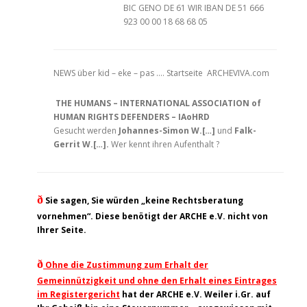
BIC GENO DE 61 WIR IBAN DE 51 666
923 00 00 18 68 68 05
NEWS über kid – eke – pas …. Startseite ARCHEVIVA.com
THE HUMANS – INTERNATIONAL ASSOCIATION of
HUMAN RIGHTS DEFENDERS – IAoHRD
Gesucht werden
Johannes-Simon W.[…]
und
Falk-
Gerrit W.[…].
Wer kennt ihren Aufenthalt ?
ð
Sie sagen, Sie würden „keine Rechtsberatung
vornehmen“. Diese benötigt der ARCHE e.V. nicht von
Ihrer Seite.
ð
Ohne die Zustimmung zum Erhalt der
Gemeinnützigkeit und ohne den Erhalt eines Eintrages
im Registergericht
hat der ARCHE e.V. Weiler i.Gr. auf