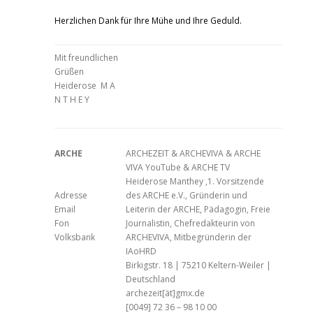
Herzlichen Dank für Ihre Mühe und Ihre Geduld.
Mit freundlichen
Grüßen
Heiderose M A
N T H E Y
ARCHE
ARCHEZEIT & ARCHEVIVA & ARCHE
VIVA YouTube & ARCHE TV
Heiderose Manthey ,1. Vorsitzende
Adresse
des ARCHE e.V., Gründerin und
Email
Leiterin der ARCHE, Pädagogin, Freie
Fon
Journalistin, Chefredakteurin von
Volksbank
ARCHEVIVA, Mitbegründerin der
IAoHRD
Birkigstr. 18 | 75210 Keltern-Weiler |
Deutschland
archezeit[ät]gmx.de
[0049] 72 36 – 98 10 00