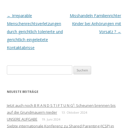
Beitrags-
←
Irreparable
Misshandeln Familienrichter
Navigation
Menschenrechtsverletzungen
Kinder bei Anhörungen mit
durch gerichtlich tolerierte und
Vorsatz ?
→
gerichtlich eingeleitete
Kontaktabrisse
Suchen
nach:
NEUESTE BEITRÄGE
Jetzt auch noch B R A N D S T I F T U N G¹: Scheunen brennen bis
auf die Grundmauern nieder
13. Oktober 2024
UNSERE AUFGABE
19. Juni 2024
Siebte internationale Konferenz zu Shared Parenting (ICSP) in