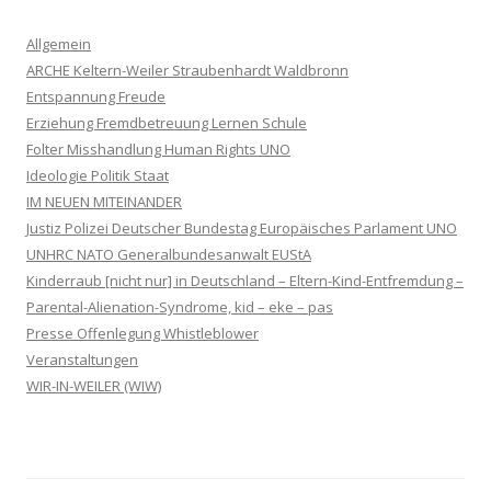
Allgemein
ARCHE Keltern-Weiler Straubenhardt Waldbronn
Entspannung Freude
Erziehung Fremdbetreuung Lernen Schule
Folter Misshandlung Human Rights UNO
Ideologie Politik Staat
IM NEUEN MITEINANDER
Justiz Polizei Deutscher Bundestag Europäisches Parlament UNO
UNHRC NATO Generalbundesanwalt EUStA
Kinderraub [nicht nur] in Deutschland – Eltern-Kind-Entfremdung –
Parental-Alienation-Syndrome, kid – eke – pas
Presse Offenlegung Whistleblower
Veranstaltungen
WIR-IN-WEILER (WIW)