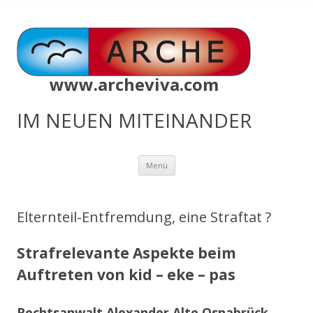
www.archeviva.com
IM NEUEN MITEINANDER
Zum
Menü
Inhalt
springen
Elternteil-Entfremdung, eine Straftat ?
Strafrelevante Aspekte beim
Auftreten von kid – eke – pas
Rechtsanwalt Alexander Alte Osnabrück