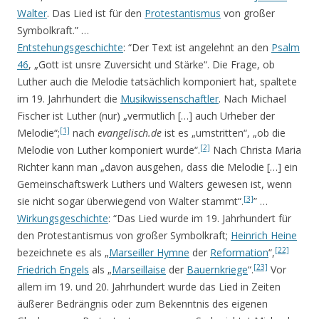
Walter
. Das Lied ist für den
Protestantismus
von großer
Symbolkraft.” …
Entstehungsgeschichte
: “Der Text ist angelehnt an den
Psalm
46
, „Gott ist unsre Zuversicht und Stärke“. Die Frage, ob
Luther auch die Melodie tatsächlich komponiert hat, spaltete
im 19. Jahrhundert die
Musikwissenschaftler
. Nach Michael
Fischer ist Luther (nur) „vermutlich […] auch Urheber der
[1]
Melodie“;
nach
evangelisch.de
ist es „umstritten“, „ob die
[2]
Melodie von Luther komponiert wurde“.
Nach Christa Maria
Richter kann man „davon ausgehen, dass die Melodie […] ein
Gemeinschaftswerk Luthers und Walters gewesen ist, wenn
[3]
sie nicht sogar überwiegend von Walter stammt“.
” …
Wirkungsgeschichte
: “Das Lied wurde im 19. Jahrhundert für
den Protestantismus von großer Symbolkraft;
Heinrich Heine
[22]
bezeichnete es als „
Marseiller Hymne
der
Reformation
“,
[23]
Friedrich Engels
als „
Marseillaise
der
Bauernkriege
“.
Vor
allem im 19. und 20. Jahrhundert wurde das Lied in Zeiten
äußerer Bedrängnis oder zum Bekenntnis des eigenen