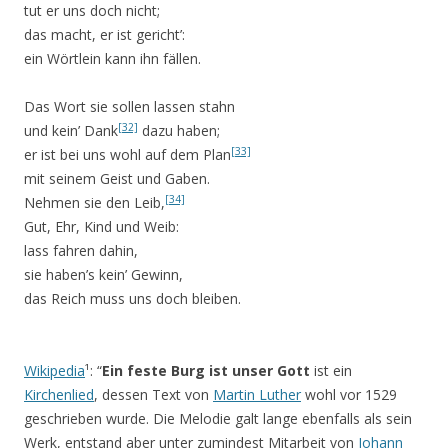
tut er uns doch nicht;
das macht, er ist gericht’:
ein Wörtlein kann ihn fällen.
Das Wort sie sollen lassen stahn
[32]
und kein’ Dank
dazu haben;
[33]
er ist bei uns wohl auf dem Plan
mit seinem Geist und Gaben.
[34]
Nehmen sie den Leib,
Gut, Ehr, Kind und Weib:
lass fahren dahin,
sie haben’s kein’ Gewinn,
das Reich muss uns doch bleiben.
Wikipedia
¹: “
Ein feste Burg ist unser Gott
ist ein
Kirchenlied
, dessen Text von
Martin Luther
wohl vor 1529
geschrieben wurde. Die Melodie galt lange ebenfalls als sein
Werk, entstand aber unter zumindest Mitarbeit von
Johann