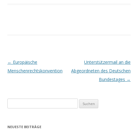
Beitrags-
←
Europäische
Unterstützermail an die
Navigation
Menschenrechtskonvention
Abgeordneten des Deutschen
Bundestages
→
Suchen
nach:
NEUESTE BEITRÄGE