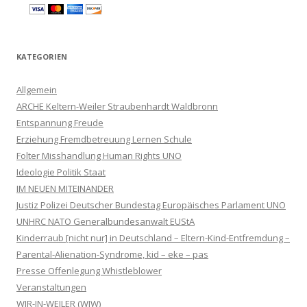
KATEGORIEN
Allgemein
ARCHE Keltern-Weiler Straubenhardt Waldbronn
Entspannung Freude
Erziehung Fremdbetreuung Lernen Schule
Folter Misshandlung Human Rights UNO
Ideologie Politik Staat
IM NEUEN MITEINANDER
Justiz Polizei Deutscher Bundestag Europäisches Parlament UNO
UNHRC NATO Generalbundesanwalt EUStA
Kinderraub [nicht nur] in Deutschland – Eltern-Kind-Entfremdung –
Parental-Alienation-Syndrome, kid – eke – pas
Presse Offenlegung Whistleblower
Veranstaltungen
WIR-IN-WEILER (WIW)