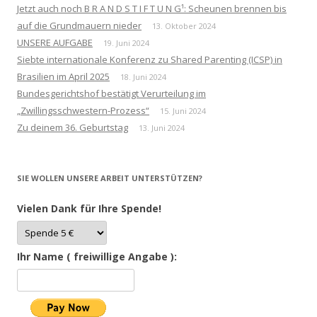
Jetzt auch noch B R A N D S T I F T U N G¹: Scheunen brennen bis
auf die Grundmauern nieder
13. Oktober 2024
UNSERE AUFGABE
19. Juni 2024
Siebte internationale Konferenz zu Shared Parenting (ICSP) in
Brasilien im April 2025
18. Juni 2024
Bundesgerichtshof bestätigt Verurteilung im
„Zwillingsschwestern-Prozess“
15. Juni 2024
Zu deinem 36. Geburtstag
13. Juni 2024
SIE WOLLEN UNSERE ARBEIT UNTERSTÜTZEN?
Vielen Dank für Ihre Spende!
Ihr Name ( freiwillige Angabe ):